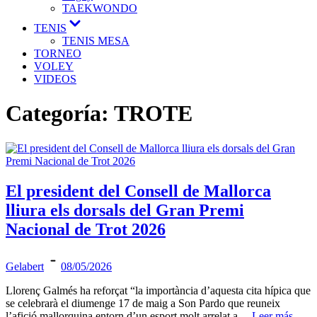
TAEKWONDO
TENIS
TENIS MESA
TORNEO
VOLEY
VIDEOS
Categoría:
TROTE
El president del Consell de Mallorca
lliura els dorsals del Gran Premi
Nacional de Trot 2026
Gelabert
08/05/2026
Llorenç Galmés ha reforçat “la importància d’aquesta cita hípica que
se celebrarà el diumenge 17 de maig a Son Pardo que reuneix
l’afició mallorquina entorn d’un esport molt arrelat a…
Leer más