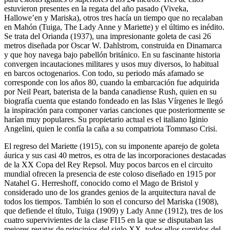
estuvieron presentes en la regata del año pasado (Viveka,
Hallowe’en y Mariska), otros tres hacía un tiempo que no recalaban
en Mahón (Tuiga, The Lady Anne y Mariette) y el último es inédito.
Se trata del Orianda (1937), una impresionante goleta de casi 26
metros diseñada por Oscar W. Dahlstrom, construida en Dinamarca
y que hoy navega bajo pabellón británico. En su fascinante historia
convergen incautaciones militares y usos muy diversos, lo habitual
en barcos octogenarios. Con todo, su periodo más afamado se
corresponde con los años 80, cuando la embarcación fue adquirida
por Neil Peart, baterista de la banda canadiense Rush, quien en su
biografía cuenta que estando fondeado en las Islas Vírgenes le llegó
la inspiración para componer varias canciones que posteriormente se
harían muy populares. Su propietario actual es el italiano Iginio
Angelini, quien le confía la caña a su compatriota Tommaso Crisi.
El regreso del Mariette (1915), con su imponente aparejo de goleta
áurica y sus casi 40 metros, es otra de las incorporaciones destacadas
de la XX Copa del Rey Repsol. Muy pocos barcos en el circuito
mundial ofrecen la presencia de este coloso diseñado en 1915 por
Natahel G. Herreshoff, conocido como el Mago de Bristol y
considerado uno de los grandes genios de la arquitectura naval de
todos los tiempos. También lo son el concurso del Mariska (1908),
que defiende el título, Tuiga (1909) y Lady Anne (1912), tres de los
cuatro supervivientes de la clase FI15 en la que se disputaban las
mejores regatas de principios del siglo XX, todos ellos surgidos del