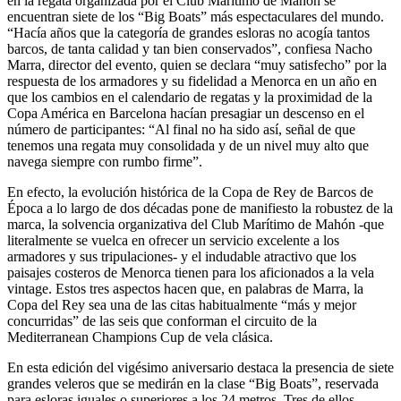
en la regata organizada por el Club Marítimo de Mahón se
encuentran siete de los “Big Boats” más espectaculares del mundo.
“Hacía años que la categoría de grandes esloras no acogía tantos
barcos, de tanta calidad y tan bien conservados”, confiesa Nacho
Marra, director del evento, quien se declara “muy satisfecho” por la
respuesta de los armadores y su fidelidad a Menorca en un año en
que los cambios en el calendario de regatas y la proximidad de la
Copa América en Barcelona hacían presagiar un descenso en el
número de participantes: “Al final no ha sido así, señal de que
tenemos una regata muy consolidada y de un nivel muy alto que
navega siempre con rumbo firme”.
En efecto, la evolución histórica de la Copa de Rey de Barcos de
Época a lo largo de dos décadas pone de manifiesto la robustez de la
marca, la solvencia organizativa del Club Marítimo de Mahón -que
literalmente se vuelca en ofrecer un servicio excelente a los
armadores y sus tripulaciones- y el indudable atractivo que los
paisajes costeros de Menorca tienen para los aficionados a la vela
vintage. Estos tres aspectos hacen que, en palabras de Marra, la
Copa del Rey sea una de las citas habitualmente “más y mejor
concurridas” de las seis que conforman el circuito de la
Mediterranean Champions Cup de vela clásica.
En esta edición del vigésimo aniversario destaca la presencia de siete
grandes veleros que se medirán en la clase “Big Boats”, reservada
para esloras iguales o superiores a los 24 metros. Tres de ellos