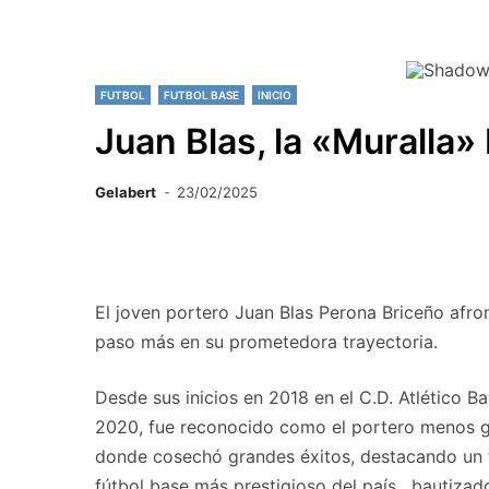
FUTBOL
FUTBOL BASE
INICIO
Juan Blas, la «Muralla»
Gelabert
23/02/2025
El joven portero Juan Blas Perona Briceño afro
paso más en su prometedora trayectoria.
Desde sus inicios en 2018 en el C.D. Atlético
2020, fue reconocido como el portero menos gole
donde cosechó grandes éxitos, destacando un t
fútbol base más prestigioso del país , bautiz