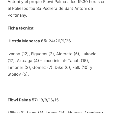
Antoni y el propio Fibwi Palma a les 19:30 horas en
el Poliesportiu Sa Pedrera de Sant Antoni de
Portmany.
Ficha técnica:
Hestia Menorca 85:
24/26/9/26
Ivanov (12), Figueras (2), Alderete (5), Lukovic
(17), Arteaga (4) –cinco inicial- Tanoh (15),
Timoner (2), Gómez (7), Dike (6), Falk (10) y
Stoilov (5).
Fibwi Palma 57:
18/8/16/15
Miller (9), Long (3), Lopes (14), Huguet, Aramburu