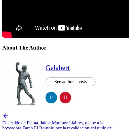
About The Author
Gelabert
See author's posts
El alcalde de Palma, Jaime Martínez Llabrés, recibe a la
boxeadora Farah El Bousairi por la revalidación del título de