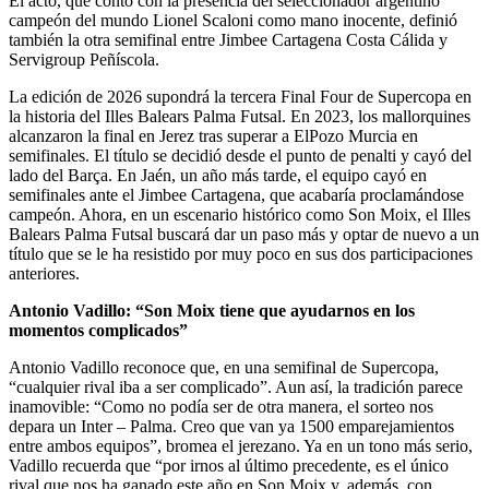
El acto, que contó con la presencia del seleccionador argentino
campeón del mundo Lionel Scaloni como mano inocente, definió
también la otra semifinal entre Jimbee Cartagena Costa Cálida y
Servigroup Peñíscola.
La edición de 2026 supondrá la tercera Final Four de Supercopa en
la historia del Illes Balears Palma Futsal. En 2023, los mallorquines
alcanzaron la final en Jerez tras superar a ElPozo Murcia en
semifinales. El título se decidió desde el punto de penalti y cayó del
lado del Barça. En Jaén, un año más tarde, el equipo cayó en
semifinales ante el Jimbee Cartagena, que acabaría proclamándose
campeón. Ahora, en un escenario histórico como Son Moix, el Illes
Balears Palma Futsal buscará dar un paso más y optar de nuevo a un
título que se le ha resistido por muy poco en sus dos participaciones
anteriores.
Antonio Vadillo: “Son Moix tiene que ayudarnos en los
momentos complicados”
Antonio Vadillo reconoce que, en una semifinal de Supercopa,
“cualquier rival iba a ser complicado”. Aun así, la tradición parece
inamovible: “Como no podía ser de otra manera, el sorteo nos
depara un Inter – Palma. Creo que van ya 1500 emparejamientos
entre ambos equipos”, bromea el jerezano. Ya en un tono más serio,
Vadillo recuerda que “por irnos al último precedente, es el único
rival que nos ha ganado este año en Son Moix y, además, con