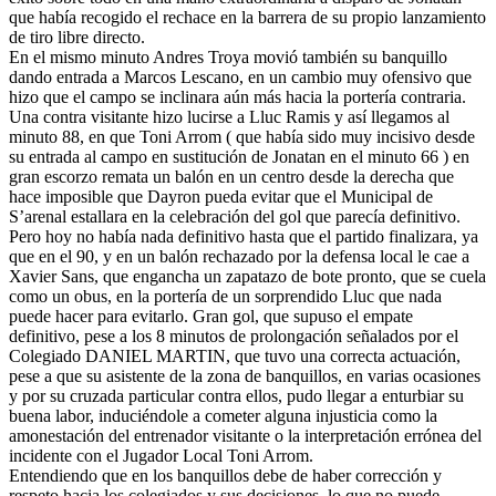
que había recogido el rechace en la barrera de su propio lanzamiento
de tiro libre directo.
En el mismo minuto Andres Troya movió también su banquillo
dando entrada a Marcos Lescano, en un cambio muy ofensivo que
hizo que el campo se inclinara aún más hacia la portería contraria.
Una contra visitante hizo lucirse a Lluc Ramis y así llegamos al
minuto 88, en que Toni Arrom ( que había sido muy incisivo desde
su entrada al campo en sustitución de Jonatan en el minuto 66 ) en
gran escorzo remata un balón en un centro desde la derecha que
hace imposible que Dayron pueda evitar que el Municipal de
S’arenal estallara en la celebración del gol que parecía definitivo.
Pero hoy no había nada definitivo hasta que el partido finalizara, ya
que en el 90, y en un balón rechazado por la defensa local le cae a
Xavier Sans, que engancha un zapatazo de bote pronto, que se cuela
como un obus, en la portería de un sorprendido Lluc que nada
puede hacer para evitarlo. Gran gol, que supuso el empate
definitivo, pese a los 8 minutos de prolongación señalados por el
Colegiado DANIEL MARTIN, que tuvo una correcta actuación,
pese a que su asistente de la zona de banquillos, en varias ocasiones
y por su cruzada particular contra ellos, pudo llegar a enturbiar su
buena labor, induciéndole a cometer alguna injusticia como la
amonestación del entrenador visitante o la interpretación errónea del
incidente con el Jugador Local Toni Arrom.
Entendiendo que en los banquillos debe de haber corrección y
respeto hacia los colegiados y sus decisiones, lo que no puede