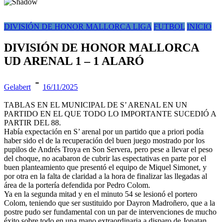
DIVISIÓN DE HONOR MALLORCA LIGA
FUTBOL
INICIO
DIVISIÓN DE HONOR MALLORCA
UD ARENAL 1 – 1 ALARÓ
Gelabert
16/11/2025
TABLAS EN EL MUNICIPAL DE S’ ARENAL EN UN
PARTIDO EN EL QUE TODO LO IMPORTANTE SUCEDIÓ A
PARTIR DEL 88.
Había expectación en S’ arenal por un partido que a priori podía
haber sido el de la recuperación del buen juego mostrado por los
pupilos de Andrés Troya en Son Servera, pero pese a llevar el peso
del choque, no acabaron de cubrir las espectativas en parte por el
buen planteamiento que presentó el equipo de Miquel Simonet, y
por otra en la falta de claridad a la hora de finalizar las llegadas al
área de la portería defendida por Pedro Colom.
Ya en la segunda mitad y en el minuto 54 se lesionó el portero
Colom, teniendo que ser sustituido por Dayron Madroñero, que a la
postre pudo ser fundamental con un par de intervenciones de mucho
éxito sobre todo en una mano extraordinaria a disparo de Jonatan