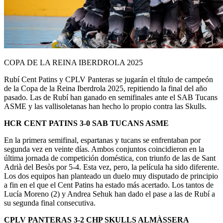
COPA DE LA REINA IBERDROLA 2025
Rubí Cent Patins y CPLV Panteras se jugarán el título de campeón
de la Copa de la Reina Iberdrola 2025, repitiendo la final del año
pasado. Las de Rubí han ganado en semifinales ante el SAB Tucans
ASME y las vallisoletanas han hecho lo propio contra las Skulls.
HCR CENT PATINS 3-0 SAB TUCANS ASME
En la primera semifinal, espartanas y tucans se enfrentaban por
segunda vez en veinte días. Ambos conjuntos coincidieron en la
última jornada de competición doméstica, con triunfo de las de Sant
Adrià del Besòs por 5-4. Esta vez, pero, la película ha sido diferente.
Los dos equipos han planteado un duelo muy disputado de principio
a fin en el que el Cent Patins ha estado más acertado. Los tantos de
Lucía Moreno (2) y Andrea Sehuk han dado el pase a las de Rubí a
su segunda final consecutiva.
CPLV PANTERAS 3-2 CHP SKULLS ALMÀSSERA