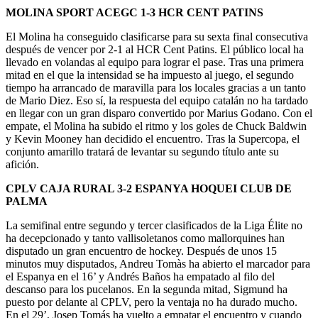
MOLINA SPORT ACEGC 1-3 HCR CENT PATINS
El Molina ha conseguido clasificarse para su sexta final consecutiva
después de vencer por 2-1 al HCR Cent Patins. El público local ha
llevado en volandas al equipo para lograr el pase. Tras una primera
mitad en el que la intensidad se ha impuesto al juego, el segundo
tiempo ha arrancado de maravilla para los locales gracias a un tanto
de Mario Diez. Eso sí, la respuesta del equipo catalán no ha tardado
en llegar con un gran disparo convertido por Marius Godano. Con el
empate, el Molina ha subido el ritmo y los goles de Chuck Baldwin
y Kevin Mooney han decidido el encuentro. Tras la Supercopa, el
conjunto amarillo tratará de levantar su segundo título ante su
afición.
CPLV CAJA RURAL 3-2 ESPANYA HOQUEI CLUB DE
PALMA
La semifinal entre segundo y tercer clasificados de la Liga Élite no
ha decepcionado y tanto vallisoletanos como mallorquines han
disputado un gran encuentro de hockey. Después de unos 15
minutos muy disputados, Andreu Tomàs ha abierto el marcador para
el Espanya en el 16’ y Andrés Baños ha empatado al filo del
descanso para los pucelanos. En la segunda mitad, Sigmund ha
puesto por delante al CPLV, pero la ventaja no ha durado mucho.
En el 29’, Josep Tomás ha vuelto a empatar el encuentro y cuando