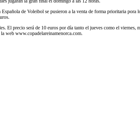
les jugarán la gran final el domingo a las 12 horas.
 Española de Voleibol se pusieron a la venta de forma prioritaria pora 
uros.
es. El precio será de 10 euros por día tanto el jueves como el viernes, m
 en la web www.copadelareinamenorca.com.