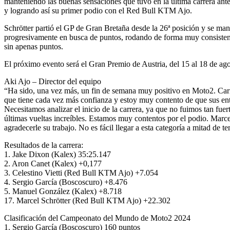
manteniendo las buenas sensaciones que tuvo en la última carrera ante
y logrando así su primer podio con el Red Bull KTM Ajo.
Schrötter partió el GP de Gran Bretaña desde la 26ª posición y se man
progresivamente en busca de puntos, rodando de forma muy consistente 
sin apenas puntos.
El próximo evento será el Gran Premio de Austria, del 15 al 18 de ag
Aki Ajo – Director del equipo
“Ha sido, una vez más, un fin de semana muy positivo en Moto2. Carr
que tiene cada vez más confianza y estoy muy contento de que sus ent
Necesitamos analizar el inicio de la carrera, ya que no fuimos tan fue
últimas vueltas increíbles. Estamos muy contentos por el podio. Marce
agradecerle su trabajo. No es fácil llegar a esta categoría a mitad de 
Resultados de la carrera:
1. Jake Dixon (Kalex) 35:25.147
2. Aron Canet (Kalex) +0,177
3. Celestino Vietti (Red Bull KTM Ajo) +7.054
4. Sergio García (Boscoscuro) +8.476
5. Manuel González (Kalex) +8.718
17. Marcel Schrötter (Red Bull KTM Ajo) +22.302
Clasificación del Campeonato del Mundo de Moto2 2024
1. Sergio García (Boscoscuro) 160 puntos