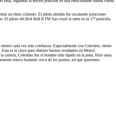
l final, logrando la tercera posición en una emocionante última vuelta
ontrar un ritmo cómodo. El piloto alemán fue escalando posiciones
os. El piloto del Red Bull KTM Ajo cruzó la meta en la 17ª posición,
 tienen cada vez más confianza. Especialmente con Celestino, siento
 Esta es la clave para obtener buenos resultados en Moto2.
 la carrera, Celestino fue el hombre más rápido en la pista. Hizo unas
vamente estuvo bastante cerca de los puntos, así que queremos