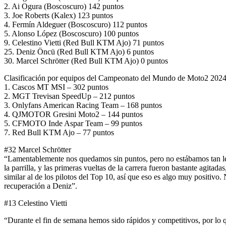
2. Ai Ogura (Boscoscuro) 142 puntos
3. Joe Roberts (Kalex) 123 puntos
4. Fermín Aldeguer (Boscoscuro) 112 puntos
5. Alonso López (Boscoscuro) 100 puntos
9. Celestino Vietti (Red Bull KTM Ajo) 71 puntos
25. Deniz Öncü (Red Bull KTM Ajo) 6 puntos
30. Marcel Schrötter (Red Bull KTM Ajo) 0 puntos
Clasificación por equipos del Campeonato del Mundo de Moto2 202
1. Cascos MT MSI – 302 puntos
2. MGT Trevisan SpeedUp – 212 puntos
3. Onlyfans American Racing Team – 168 puntos
4. QJMOTOR Gresini Moto2 – 144 puntos
5. CFMOTO Inde Aspar Team – 99 puntos
7. Red Bull KTM Ajo – 77 puntos
#32 Marcel Schrötter
“Lamentablemente nos quedamos sin puntos, pero no estábamos tan lejo
la parrilla, y las primeras vueltas de la carrera fueron bastante agit
similar al de los pilotos del Top 10, así que eso es algo muy positiv
recuperación a Deniz”.
#13 Celestino Vietti
“Durante el fin de semana hemos sido rápidos y competitivos, por lo q