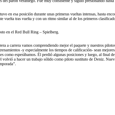
s del parón veraniego. Fue muy consistente y siguió presionando hasta e
tuvo en esa posición durante unas primeras vueltas intensas, hasta enc
vuelta tras vuelta y con un ritmo similar al de los primeros clasificad
osto en el Red Bull Ring – Spielberg.
era a carrera vamos comprendiendo mejor el paquete y nuestros pilotos
renamientos -y especialmente los tiempos de calificación- sean mejores.
rtes como esperábamos. Él perdió algunas posiciones y luego, al final de
l volvió a hacer un trabajo sólido como piloto sustituto de Deniz. Nue
temporada”.