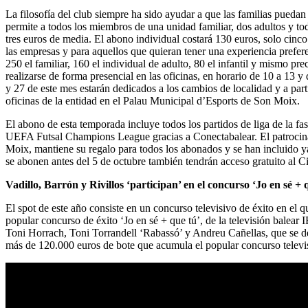
La filosofía del club siempre ha sido ayudar a que las familias puedan
permite a todos los miembros de una unidad familiar, dos adultos y todo
tres euros de media. El abono individual costará 130 euros, solo cin
las empresas y para aquellos que quieran tener una experiencia prefere
250 el familiar, 160 el individual de adulto, 80 el infantil y mismo pr
realizarse de forma presencial en las oficinas, en horario de 10 a 13 
y 27 de este mes estarán dedicados a los cambios de localidad y a parti
oficinas de la entidad en el Palau Municipal d’Esports de Son Moix.
El abono de esta temporada incluye todos los partidos de liga de la fa
UEFA Futsal Champions League gracias a Conectabalear. El patrocinado
Moix, mantiene su regalo para todos los abonados y se han incluido ya 
se abonen antes del 5 de octubre también tendrán acceso gratuito al C
Vadillo, Barrón y Rivillos ‘participan’ en el concurso ‘Jo en sé + 
El spot de este año consiste en un concurso televisivo de éxito en el 
popular concurso de éxito ‘Jo en sé + que tú’, de la televisión balear 
Toni Horrach, Toni Torrandell ‘Rabassó’ y Andreu Cañellas, que se de
más de 120.000 euros de bote que acumula el popular concurso televi