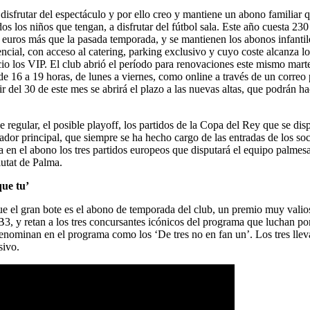
 disfrutar del espectáculo y por ello creo y mantiene un abono familiar
s los niños que tengan, a disfrutar del fútbol sala. Este año cuesta 230
co euros más que la pasada temporada, y se mantienen los abonos infant
ncial, con acceso al catering, parking exclusivo y cuyo coste alcanza los
ecio los VIP. El club abrió el período para renovaciones este mismo mart
y de 16 a 19 horas, de lunes a viernes, como online a través de un corre
r del 30 de este mes se abrirá el plazo a las nuevas altas, que podrán ha
se regular, el posible playoff, los partidos de la Copa del Rey que se d
r principal, que siempre se ha hecho cargo de las entradas de los soc
en el abono los tres partidos europeos que disputará el equipo palmesan
iutat de Palma.
que tu’
que el gran bote es el abono de temporada del club, un premio muy valio
IB3, y retan a los tres concursantes icónicos del programa que luchan por
nominan en el programa como los ‘De tres no en fan un’. Los tres llev
sivo.