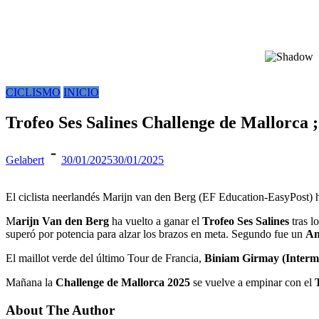
CICLISMO
INICIO
Trofeo Ses Salines Challenge de Mallorca ;
Gelabert
30/01/2025
30/01/2025
El ciclista neerlandés Marijn van den Berg (EF Education-EasyPost) 
M
arijn Van den Berg
ha vuelto a ganar el
Trofeo Ses Salines
tras l
superó por potencia para alzar los brazos en meta. Segundo fue un
An
El maillot verde del último Tour de Francia,
Biniam Girmay (Interm
Mañana la
Challenge de Mallorca 2025
se vuelve a empinar con el
About The Author