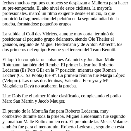
fechas muchos equipos europeos se desplazan a Mallorca para hacer
su pre-temporada. El alto nivel de estos ciclistas, la mayoría
profesionales, marcó un ritmo exigente desde el inicio, lo que
propició la fragmentación del pelotón en la segunda mitad de la
prueba, formándose pequeños grupos.
La subida al Coll des Vidriers, aunque muy corta, terminó de
posicionar al pequeño grupo delantero, siendo Ole Theiler el
ganador, seguido de Miguel Heidemann y de Anton Albrecht, los
dos primeros del equipo Rembe y el tercero del Team Benotti.
El top 5 lo completaron Johannes Adamietz y Jonathan Malte
Rottmann, también del Rembe. El primer balear fue Roberto
Ledesma (Es Port GE) en la 7ª posición, mientras que Roman
Locher (CC Sa Pobla) fue 9º. La primera fémina fue Marga López
(Velopro). Las otras dos féminas, Valentina Ferreyra y Mª
Magdalena Deyá no acabaron la prueba.
Lluc Dols fue el primer Júnior clasificado, completando el podio
Marc San Martín y Jacob Mauger.
El premio de la Montaña fue para Roberto Ledesma, muy
combativo durante toda la prueba. Miguel Heidemann fue segundo
y Jonathan Malte Rottmann tercero. El premio de las Metas Volantes
también fue para el menorquín, Roberto Ledesma, seguido en esta