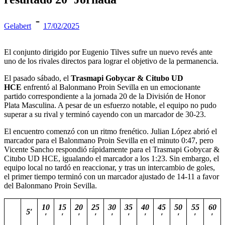
Gelabert
17/02/2025
El conjunto dirigido por Eugenio Tilves sufre un nuevo revés ante
uno de los rivales directos para lograr el objetivo de la permanencia.
El pasado sábado, el
Trasmapi Gobycar & Citubo UD
HCE
enfrentó al Balonmano Proin Sevilla en un emocionante
partido correspondiente a la jornada 20 de la División de Honor
Plata Masculina. A pesar de un esfuerzo notable, el equipo no pudo
superar a su rival y terminó cayendo con un marcador de 30-23.
El encuentro comenzó con un ritmo frenético. Julian López abrió el
marcador para el Balonmano Proin Sevilla en el minuto 0:47, pero
Vicente Sancho respondió rápidamente para el Trasmapi Gobycar &
Citubo UD HCE, igualando el marcador a los 1:23. Sin embargo, el
equipo local no tardó en reaccionar, y tras un intercambio de goles,
el primer tiempo terminó con un marcador ajustado de 14-11 a favor
del Balonmano Proin Sevilla.
10
15
20
25
30
35
40
45
50
55
60
5′
′
′
′
′
′
′
′
′
′
′
′