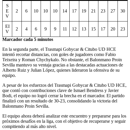
S
E
2
6
10
10
10
14
17
19
21
23
27
30
V
EI
2
4
6
9
9
11
12
13
15
17
20
23
V
Marcador cada 5 minutos
En la segunda parte, el Trasmapi Gobycar & Citubo UD HCE
intentó recortar distancias, con goles de jugadores como Fabio
Teixeira y Roman Chychykalo. No obstante, el Balonmano Proin
Sevilla mantuvo su ventaja gracias a las destacadas actuaciones de
Alberto Ruiz y Julian López, quienes lideraron la ofensiva de su
equipo.
A pesar de los esfuerzos del Trasmapi Gobycar & Citubo UD HCE,
que contó con contribuciones clave de Ismael Bendress y Javier
Bodi, el equipo no logró cerrar la brecha en el marcador. El partido
finalizó con un resultado de 30-23, consolidando la victoria del
Balonmano Proin Sevilla.
El equipo ahora deberá analizar este encuentro y prepararse para los
próximos desafíos en la liga, con el objetivo de recuperarse y seguir
compitiendo al más alto nivel.