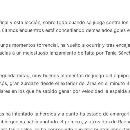
 final y esta lección, sobre todo cuando se juega contra los
s últimos encuentros está concediendo demasiados goles en
unos momentos torrencial, ha vuelto a ocurrir y tras encaja
racias a un majestuoso lanzamiento de falta por Tania Sán
la segunda mitad, muy buenos momentos de juego del equipo
cós, gran zurdazo desde el exterior del área en el minuto 4
lares en los que ha sabido ganar por velocidad la espalda 
s ha intentado la heroica y a punto ha estado de amargarle
 Rubio que ya había anotado el primero, y otros dos de Raqu
ra las locales, se ha conseguido que tres puntos importan