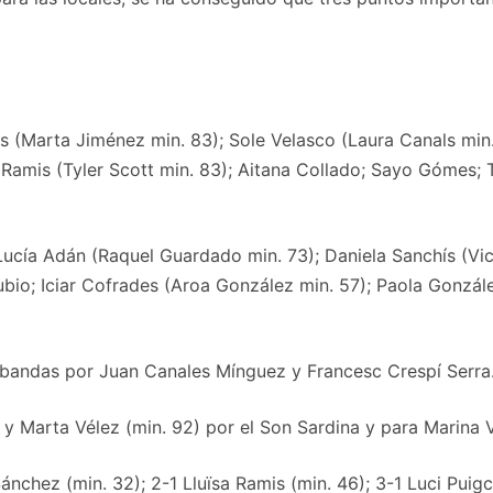
s (Marta Jiménez min. 83); Sole Velasco (Laura Canals min.
 Ramis (Tyler Scott min. 83); Aitana Collado; Sayo Gómes;
cía Adán (Raquel Guardado min. 73); Daniela Sanchís (Vict
ubio; Iciar Cofrades (Aroa González min. 57); Paola Gonzále
 bandas por Juan Canales Mínguez y Francesc Crespí Serra
 y Marta Vélez (min. 92) por el Son Sardina y para Marina 
Sánchez (min. 32); 2-1 Lluïsa Ramis (min. 46); 3-1 Luci Puigc