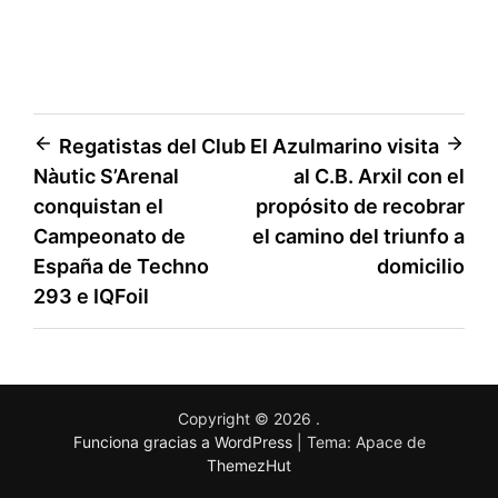
Regatistas del Club
El Azulmarino visita
Nàutic S’Arenal
al C.B. Arxil con el
conquistan el
propósito de recobrar
Campeonato de
el camino del triunfo a
España de Techno
domicilio
293 e IQFoil
Copyright © 2026
.
Funciona gracias a WordPress
|
Tema: Apace de
ThemezHut