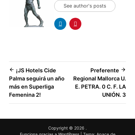
See author's posts
¡JS Hotels Cide
Preferente
Palma seguirá un año
Regional Mallorca U.
más en Superliga
E. PETRA. 0 C. F. LA
Femenina 2!
UNIÓN. 3
Copyright © 2026
.
Funciona gracias a WordPress
|
Tema: Apace de