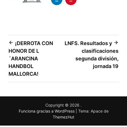
¡DERROTA CON
LNFS. Resultados y
HONOR DE L
clasificaciones
´ARANCINA
segunda división,
HANDBOL
jornada 19
MALLORCA!
Copyright © 2026
.
Funciona gracias a WordPress
|
Tema: Apace de
ThemezHut