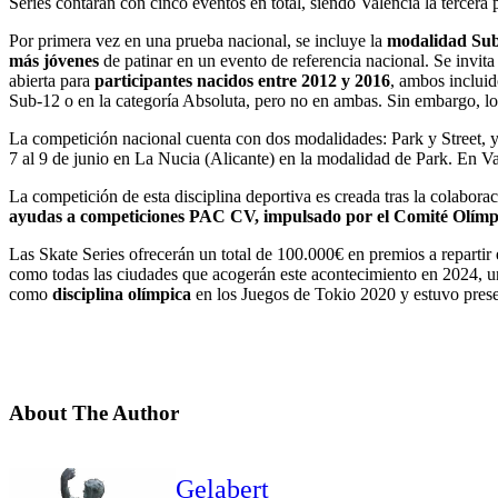
Series contarán con cinco eventos en total, siendo Valencia la tercera p
Por primera vez en una prueba nacional, se incluye la
modalidad Su
más jóvenes
de patinar en un evento de referencia nacional. Se invita
abierta para
participantes nacidos entre 2012 y 2016
, ambos incluid
Sub-12 o en la categoría Absoluta, pero no en ambas. Sin embargo, lo
La competición nacional cuenta con dos modalidades: Park y Street, y 
7 al 9 de junio en La Nucia (Alicante) en la modalidad de Park. En V
La competición de esta disciplina deportiva es creada tras la colabora
ayudas a competiciones PAC CV, impulsado por el Comité Olímpi
Las Skate Series ofrecerán un total de 100.000€ en premios a repartir 
como todas las ciudades que acogerán este acontecimiento en 2024, un
como
disciplina olímpica
en los Juegos de Tokio 2020 y estuvo prese
About The Author
Gelabert