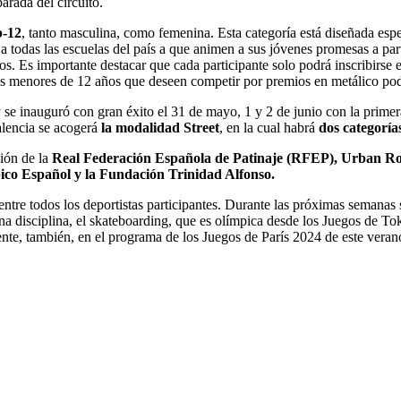
arada del circuito.
b-12
, tanto masculina, como femenina. Esta categoría está diseñada es
 a todas las escuelas del país a que animen a sus jóvenes promesas a par
os. Es importante destacar que cada participante solo podrá inscribirse e
s menores de 12 años que deseen competir por premios en metálico podrá
se inauguró con gran éxito el 31 de mayo, 1 y 2 de junio con la primer
alencia se acogerá
la modalidad Street
, en la cual habrá
dos categoría
ción de la
Real Federación Española de Patinaje (RFEP), Urban Roo
co Español y la Fundación Trinidad Alfonso.
entre todos los deportistas participantes. Durante las próximas semanas
a disciplina, el skateboarding, que es olímpica desde los Juegos de To
nte, también, en el programa de los Juegos de París 2024 de este veran