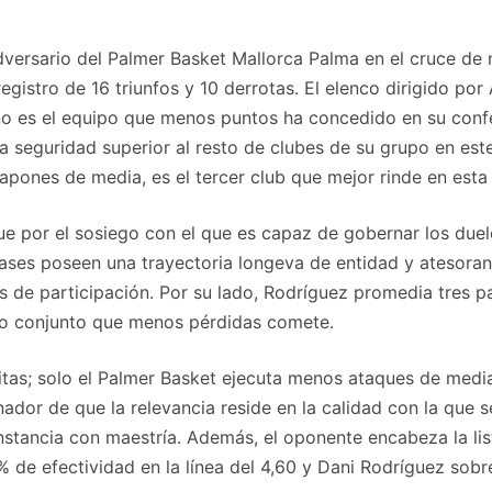
dversario del Palmer Basket Mallorca Palma en el cruce de
 registro de 16 triunfos y 10 derrotas. El elenco dirigido 
eño es el equipo que menos puntos ha concedido en su conf
 seguridad superior al resto de clubes de su grupo en este
tapones de media, es el tercer club que mejor rinde en esta
gue por el sosiego con el que es capaz de gobernar los due
bases poseen una trayectoria longeva de entidad y atesora
s de participación. Por su lado, Rodríguez promedia tres p
arto conjunto que menos pérdidas comete.
citas; solo el Palmer Basket ejecuta menos ataques de medi
or de que la relevancia reside en la calidad con la que se
stancia con maestría. Además, el oponente encabeza la list
% de efectividad en la línea del 4,60 y Dani Rodríguez sob