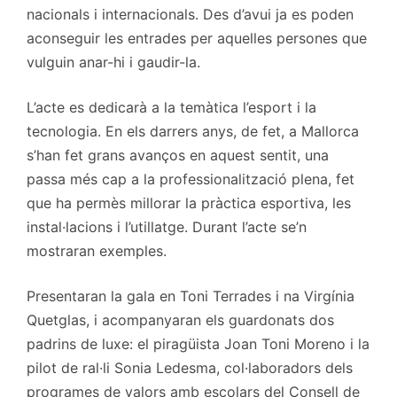
nacionals i internacionals. Des d’avui ja es poden
aconseguir les entrades per aquelles persones que
vulguin anar-hi i gaudir-la.
L’acte es dedicarà a la temàtica l’esport i la
tecnologia. En els darrers anys, de fet, a Mallorca
s’han fet grans avanços en aquest sentit, una
passa més cap a la professionalització plena, fet
que ha permès millorar la pràctica esportiva, les
instal·lacions i l’utillatge. Durant l’acte se’n
mostraran exemples.
Presentaran la gala en Toni Terrades i na Virgínia
Quetglas, i acompanyaran els guardonats dos
padrins de luxe: el piragüista Joan Toni Moreno i la
pilot de ral·li Sonia Ledesma, col·laboradors dels
programes de valors amb escolars del Consell de