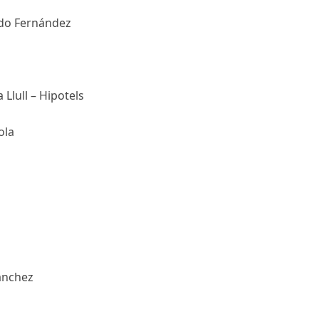
do Fernández
a Llull – Hipotels
ola
ánchez