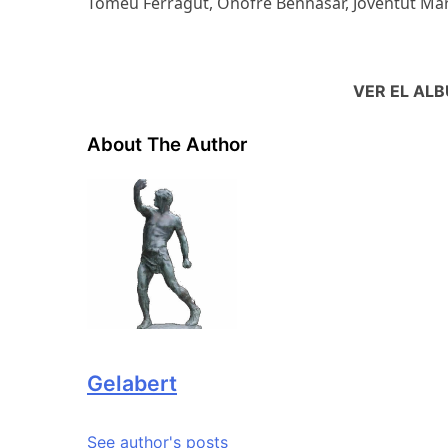
Tomeu Ferragut,
Onofre Bennàsar,
Joventut Mar
VER EL ALB
About The Author
Gelabert
See author's posts