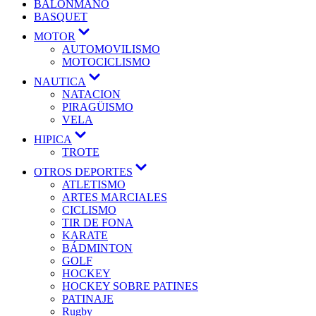
BALONMANO
BASQUET
MOTOR
AUTOMOVILISMO
MOTOCICLISMO
NAUTICA
NATACION
PIRAGÜISMO
VELA
HIPICA
TROTE
OTROS DEPORTES
ATLETISMO
ARTES MARCIALES
CICLISMO
TIR DE FONA
KARATE
BÁDMINTON
GOLF
HOCKEY
HOCKEY SOBRE PATINES
PATINAJE
Rugby