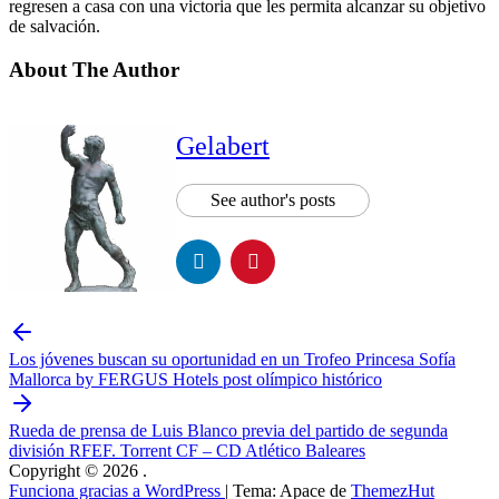
regresen a casa con una victoria que les permita alcanzar su objetivo
de salvación.
About The Author
Gelabert
See author's posts
Los jóvenes buscan su oportunidad en un Trofeo Princesa Sofía
Mallorca by FERGUS Hotels post olímpico histórico
Rueda de prensa de Luis Blanco previa del partido de segunda
división RFEF. Torrent CF – CD Atlético Baleares
Copyright © 2026
.
Funciona gracias a WordPress
|
Tema: Apace de
ThemezHut