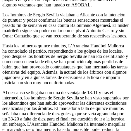
algunos veteranos que han jugado en ASOBAL.
Los hombres de Sergio Sevilla viajaban a Alicante con la intención
de puntuar y poder confirmar las buenas sensaciones mostradas el
pasado fin de semana en casa contra Balonmano Algemesí. El míster
madrileño sigue sin poder contar con el pívot Antonio Castro y sin
Omar Camacho que se van recuperando de sus respectivas lesiones.
Hasta los primeros quince minutos, L’Arancina Handbol Mallorca
ha controlado el partido, respondiendo a los golpes de los locales,
pero después los hombres de Sergio Sevilla se han ido desinflando y
como consecuencia de ello, se han producido algunas perdidas de
balón que han provocado contraataques que han mermado las tareas
ofensivas del equipo. Además, la actitud de los árbitros con algunos
jugadores y en algunas tomas de decisiones a la hora de impartir
justicia han sido muy poco afortunadas.
Al descanso se llegaba con una desventaja de 18-11 y tras el
intermedio, los hombres de Sergio Sevilla se han visto superados por
los alicantinos que han sabido aprovechar las diferentes exclusiones
señalizadas por los árbitros. El marcador a falta de quince minutos
señalaba una diferencia de diez goles ¡, que se veía agrandada por
un 33-20 a falta de diez para el final; era cuestión de ir a la heroica,
sin embargo, L’Arancina Handbol Mallorca ha intentado maquillar
el marcador, pero finalmente, ha sido imposible poder reducir la