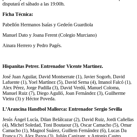
disputará el sábado a las 19:00h.
Ficha Técnica:
Pabellón Hermanos Isaías y Gedeón Guardiola
Manuel Dato y Joana Ferent (Colegio Murciano)
Ainara Herrero y Pedro Pagés.
Hispanitas Petrer. Entrenador Vicente Martínez.
José Juan Aguilar, David Montserrate (1), Javier Sogorb, David
Lafuente (1), Yoel Martínez (5), David Serna (4), Imanol Falcó (1),
Alex Pérez, Jorge Padilla (3), David Verdú, Manuel Coloma,
Manuel Ruiz (7), Diego Agulló, Joan Fernández (3), Guilherme
Vieira (3) y Héctor Poveda.
L’Arancina Handbol Mallorca: Entrenador Sergio Sevilla
Jesús Ángel Lucía, Dilan Belálcazar (2), David Ruiz, Jordi Cañellas
(4), Michel Soledad, Toni Boutaour (3), Oscar Camacho (5), Omar
Camacho (1), Magnol Suárez, Guillem Fernández (6), Lucas Da
França (2), Alex Pazos (3), Julián Canizare, y Antonio Castro.