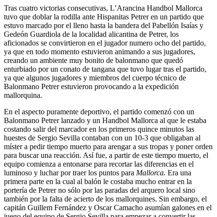
Tras cuatro victorias consecutivas, L’Arancina Handbol Mallorca
tuvo que doblar la rodilla ante Hispanitas Petrer en un partido que
estuvo marcado por el lleno hasta la bandera del Pabellón Isaías y
Gedeón Guardiola de la localidad alicantina de Petrer, los
aficionados se convirtieron en el jugador numero ocho del partido,
ya que en todo momento estuvieron animando a sus jugadores,
creando un ambiente muy bonito de balonmano que quedó
enturbiado por un conato de tangana que tuvo lugar tras el partido,
ya que algunos jugadores y miembros del cuerpo técnico de
Balonmano Petrer estuvieron provocando a la expedición
mallorquina.
En el aspecto puramente deportivo, el partido comenzó con un
Balonmano Petrer lanzado y un Handbol Mallorca al que le estaba
costando salir del marcador en los primeros quince minutos las
huestes de Sergio Sevilla contaban con un 10-3 que obligaban al
míster a pedir tiempo muerto para arengar a sus tropas y poner orden
para buscar una reacción. Así fue, a partir de este tiempo muerto, el
equipo comienza a entonarse para recortar las diferencias en el
luminoso y luchar por traer los puntos para
Mallorca.
Era una
primera parte en la cual al balón le costaba mucho entrar en la
portería de Petrer no sólo por las paradas del arquero local sino
también por la falta de acierto de los mallorquines. Sin embargo, el
capitán Guillem Fernández y Oscar Camacho asumían galones en el
juego del equipo de Sergio Sevilla para empezar a convertir las