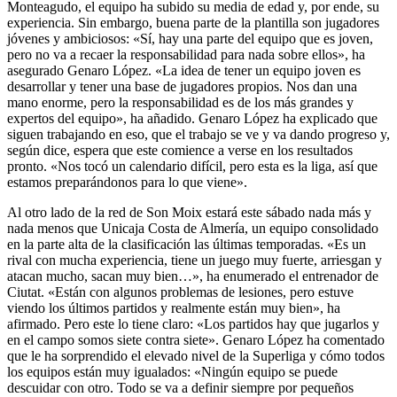
Monteagudo, el equipo ha subido su media de edad y, por ende, su
experiencia. Sin embargo, buena parte de la plantilla son jugadores
jóvenes y ambiciosos: «Sí, hay una parte del equipo que es joven,
pero no va a recaer la responsabilidad para nada sobre ellos», ha
asegurado Genaro López. «La idea de tener un equipo joven es
desarrollar y tener una base de jugadores propios. Nos dan una
mano enorme, pero la responsabilidad es de los más grandes y
expertos del equipo», ha añadido. Genaro López ha explicado que
siguen trabajando en eso, que el trabajo se ve y va dando progreso y,
según dice, espera que este comience a verse en los resultados
pronto. «Nos tocó un calendario difícil, pero esta es la liga, así que
estamos preparándonos para lo que viene».
Al otro lado de la red de Son Moix estará este sábado nada más y
nada menos que Unicaja Costa de Almería, un equipo consolidado
en la parte alta de la clasificación las últimas temporadas. «Es un
rival con mucha experiencia, tiene un juego muy fuerte, arriesgan y
atacan mucho, sacan muy bien…», ha enumerado el entrenador de
Ciutat. «Están con algunos problemas de lesiones, pero estuve
viendo los últimos partidos y realmente están muy bien», ha
afirmado. Pero este lo tiene claro: «Los partidos hay que jugarlos y
en el campo somos siete contra siete». Genaro López ha comentado
que le ha sorprendido el elevado nivel de la Superliga y cómo todos
los equipos están muy igualados: «Ningún equipo se puede
descuidar con otro. Todo se va a definir siempre por pequeños