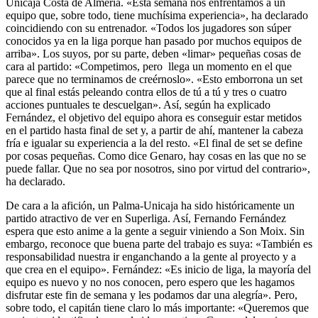
Unicaja Costa de Almería. «Esta semana nos enfrentamos a un
equipo que, sobre todo, tiene muchísima experiencia», ha declarado
coincidiendo con su entrenador. «Todos los jugadores son súper
conocidos ya en la liga porque han pasado por muchos equipos de
arriba». Los suyos, por su parte, deben «limar» pequeñas cosas de
cara al partido: «Competimos, pero llega un momento en el que
parece que no terminamos de creérnoslo». «Esto emborrona un set
que al final estás peleando contra ellos de tú a tú y tres o cuatro
acciones puntuales te descuelgan». Así, según ha explicado
Fernández, el objetivo del equipo ahora es conseguir estar metidos
en el partido hasta final de set y, a partir de ahí, mantener la cabeza
fría e igualar su experiencia a la del resto. «El final de set se define
por cosas pequeñas. Como dice Genaro, hay cosas en las que no se
puede fallar. Que no sea por nosotros, sino por virtud del contrario»,
ha declarado.
De cara a la afición, un Palma-Unicaja ha sido históricamente un
partido atractivo de ver en Superliga. Así, Fernando Fernández
espera que esto anime a la gente a seguir viniendo a Son Moix. Sin
embargo, reconoce que buena parte del trabajo es suya: «También es
responsabilidad nuestra ir enganchando a la gente al proyecto y a
que crea en el equipo». Fernández: «Es inicio de liga, la mayoría del
equipo es nuevo y no nos conocen, pero espero que les hagamos
disfrutar este fin de semana y les podamos dar una alegría». Pero,
sobre todo, el capitán tiene claro lo más importante: «Queremos que