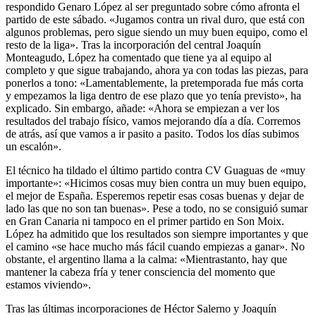
respondido Genaro López al ser preguntado sobre cómo afronta el
partido de este sábado. «Jugamos contra un rival duro, que está con
algunos problemas, pero sigue siendo un muy buen equipo, como el
resto de la liga». Tras la incorporación del central Joaquín
Monteagudo, López ha comentado que tiene ya al equipo al
completo y que sigue trabajando, ahora ya con todas las piezas, para
ponerlos a tono: «Lamentablemente, la pretemporada fue más corta
y empezamos la liga dentro de ese plazo que yo tenía previsto», ha
explicado. Sin embargo, añade: «Ahora se empiezan a ver los
resultados del trabajo físico, vamos mejorando día a día. Corremos
de atrás, así que vamos a ir pasito a pasito. Todos los días subimos
un escalón».
El técnico ha tildado el último partido contra CV Guaguas de «muy
importante»: «Hicimos cosas muy bien contra un muy buen equipo,
el mejor de España. Esperemos repetir esas cosas buenas y dejar de
lado las que no son tan buenas». Pese a todo, no se consiguió sumar
en Gran Canaria ni tampoco en el primer partido en Son Moix.
López ha admitido que los resultados son siempre importantes y que
el camino «se hace mucho más fácil cuando empiezas a ganar». No
obstante, el argentino llama a la calma: «Mientrastanto, hay que
mantener la cabeza fría y tener consciencia del momento que
estamos viviendo».
Tras las últimas incorporaciones de Héctor Salerno y Joaquín