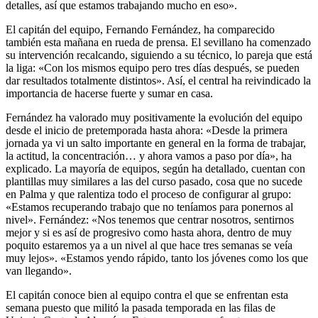
detalles, así que estamos trabajando mucho en eso».
El capitán del equipo, Fernando Fernández, ha comparecido
también esta mañana en rueda de prensa. El sevillano ha comenzado
su intervención recalcando, siguiendo a su técnico, lo pareja que está
la liga: «Con los mismos equipo pero tres días después, se pueden
dar resultados totalmente distintos». Así, el central ha reivindicado la
importancia de hacerse fuerte y sumar en casa.
Fernández ha valorado muy positivamente la evolución del equipo
desde el inicio de pretemporada hasta ahora: «Desde la primera
jornada ya vi un salto importante en general en la forma de trabajar,
la actitud, la concentración… y ahora vamos a paso por día», ha
explicado. La mayoría de equipos, según ha detallado, cuentan con
plantillas muy similares a las del curso pasado, cosa que no sucede
en Palma y que ralentiza todo el proceso de configurar al grupo:
«Estamos recuperando trabajo que no teníamos para ponernos al
nivel». Fernández: «Nos tenemos que centrar nosotros, sentirnos
mejor y si es así de progresivo como hasta ahora, dentro de muy
poquito estaremos ya a un nivel al que hace tres semanas se veía
muy lejos». «Estamos yendo rápido, tanto los jóvenes como los que
van llegando».
El capitán conoce bien al equipo contra el que se enfrentan esta
semana puesto que militó la pasada temporada en las filas de