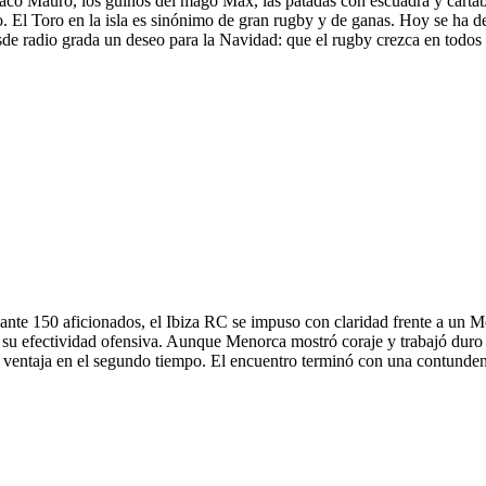
laco Mauro, los guiños del mago Max, las patadas con escuadra y cartabó
. El Toro en la isla es sinónimo de gran rugby y de ganas. Hoy se ha de
esde radio grada un deseo para la Navidad: que el rugby crezca en todo
 150 aficionados, el Ibiza RC se impuso con claridad frente a un Meno
 su efectividad ofensiva. Aunque Menorca mostró coraje y trabajó duro 
 ventaja en el segundo tiempo. El encuentro terminó con una contunden