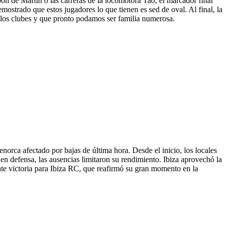
n de Martin o las carreras de la locomotora Tao, el marcador final
mostrado que estos jugadores lo que tienen es sed de oval. Al final, la
s los clubes y que pronto podamos ser familia numerosa.
rca afectado por bajas de última hora. Desde el inicio, los locales
en defensa, las ausencias limitaron su rendimiento. Ibiza aprovechó la
te victoria para Ibiza RC, que reafirmó su gran momento en la