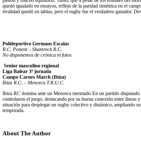
pasión y mucho equilibrio. Tanto, que a pesar de los embates del mor
quedó igualado en ensayos, reflejo de la paridad simétrica en el campo
rivalidad quedó en tablas, pero el rugby fue el verdadero ganador. D
Polideportivo Germans Escalas
R.C. Ponent – Shamrock R.C.
No disponemos de crónica ni fotos
Senior masculino regional
Liga Balear 3ª jornada
Campo Carnes March (Ibiza)
Ibiza R.C. – Menorca T.R.U.C.
Ibiza RC domina ante un Menorca mermado En un partido disputado ante
controlaron el juego, destacando por su buena conexión entre líneas y
situación para desplegar un rugby colectivo y dinámico, ampliando su
temporada.
About The Author