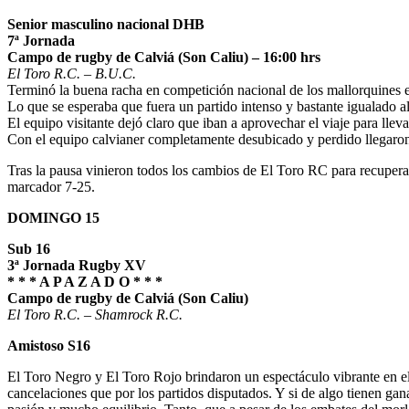
Senior masculino nacional DHB
7ª Jornada
Campo de rugby de Calviá (Son Caliu) – 16:00 hrs
El Toro R.C. – B.U.C.
Terminó la buena racha en competición nacional de los mallorquines e
Lo que se esperaba que fuera un partido intenso y bastante igualado al
El equipo visitante dejó claro que iban a aprovechar el viaje para lle
Con el equipo calvianer completamente desubicado y perdido llegaron
Tras la pausa vinieron todos los cambios de El Toro RC para recuperars
marcador 7-25.
DOMINGO 15
Sub 16
3ª Jornada Rugby XV
* * * A P A Z A D O * * *
Campo de rugby de Calviá (Son Caliu)
El Toro R.C. – Shamrock R.C.
Amistoso S16
El Toro Negro y El Toro Rojo brindaron un espectáculo vibrante en el
cancelaciones que por los partidos disputados. Y si de algo tienen gana