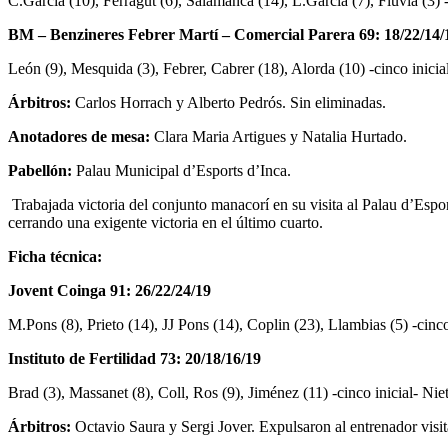
C.García (10), Ferragut (6), Salamanca (14), L.García (7), Fluvià (3) 
BM – Benzineres Febrer Martí – Comercial Parera 69: 1
8/22/14/
León (9), Mesquida (3), Febrer, Cabrer (18), Alorda (10) -cinco inicial
Árbitros:
Carlos Horrach y Alberto Pedrós. Sin eliminadas.
Anotadores de mesa:
Clara Maria Artigues y Natalia Hurtado.
Pabellón:
Palau Municipal d’Esports d’Inca.
Trabajada victoria del conjunto manacorí en su visita al Palau d’Esp
cerrando una exigente victoria en el último cuarto.
Ficha técnica:
Jovent Coinga 91: 26/22/24/19
M.Pons (8), Prieto (14), JJ Pons (14), Coplin (23), Llambias (5) -cinc
Instituto de Fertilidad 73: 20/18/16/19
Brad (3), Massanet (8), Coll, Ros (9), Jiménez (11) -cinco inicial- Nie
Árbitros:
Octavio Saura y Sergi Jover. Expulsaron al entrenador visi