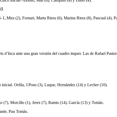
-cinco inicial- Alonso, Mas (6), Campins (4) y Dabo (4).
15
- L.Mira (2), Fornari, Marta Riera (6), Marina Riera (8), Pascual (4), P
orts d’Inca ante una gran versión del cuadro inquer. Las de Rafael Pas
o inicial- Orfila, J.Pons (3), Luque, Hernández (14) y Lecher (10).
to (7), Morcillo (1), Jerez (7), Ramis (14), García (13) y Tomàs.
tante, Pau Tomàs.