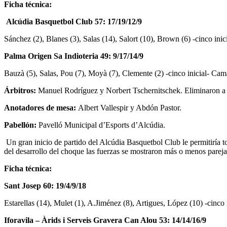
Ficha técnica:
Alcúdia Basquetbol Club 57: 17/19/12/9
Sánchez (2), Blanes (3), Salas (14), Salort (10), Brown (6) -cinco ini
Palma Origen Sa Indioteria 49: 9/17/14/9
Bauzà (5), Salas, Pou (7), Moyà (7), Clemente (2) -cinco inicial- Cam
Árbitros:
Manuel Rodríguez y Norbert Tschernitschek. Eliminaron a la
Anotadores de mesa:
Albert Vallespir y Abdón Pastor.
Pabellón:
Pavelló Municipal d’Esports d’Alcúdia.
Un gran inicio de partido del Alcúdia Basquetbol Club le permitiría to
del desarrollo del choque las fuerzas se mostraron más o menos parejas
Ficha técnica:
Sant Josep 60: 19/4/9/18
Estarellas (14), Mulet (1), A.Jiménez (8), Artigues, López (10) -cinco 
Iforavila – Àrids i Serveis Gravera Can Alou 53: 14/14/16/9