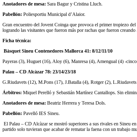
Anotadores de mesa:
Sara Bagur y Cristina Lluch.
Pabellón:
Poliesportiu Municipal d’Alaior.
Gran encuentro del Jovent Coinga que provoca el primer tropiezo del I
logrando las visitantes que fueron más por rachas que fueron creando 
Ficha técnica:
Bàsquet Sineu Contenedores Mallorca 41: 8/12/11/10
Payeras (3), Huguet (16), Aloy (6), Manresa (4), Amengual (4) -cinco 
Palau – CD Alcàzar 78: 23/14/23/18
G.Riudavets (12), M.Pons (17), J.Batalla (4), Rotger (2), L.Riudavets 
Árbitros:
Miquel Perelló y Sebastián Martínez Cantallops. Sin elimin
Anotadores de mesa:
Beatriz Herrera y Teresa Dols.
Pabellón:
Pavelló IES Sineu.
El Palau – CD Alcàzar se mostró superiores a sus rivales en Sineu en u
partido solo tuvieran que acabar de rematar la faena con un trabajo mu