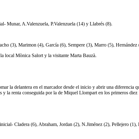
cial- Munar, A.Valenzuela, P.Valenzuela (14) y Llabrés (8).
acho (3), Marimon (4), García (6), Sempere (3), Marro (5), Hernández (
 local Mònica Salort y la visitante Marta Bauzà.
mar la delantera en el marcador desde el inicio y abrir una diferencia q
 y la renta conseguida por la de Miquel Llompart en los primeros diez m
inicial- Cladera (6), Abraham, Jordan (2), N.Jiménez (2), Pellejero (1), 