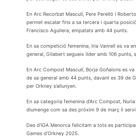
En Arc Recorbat Masculí, Pere Perelló i Robert
permet escalar fins a sa tercera i quarta posic
Francisco Aguilera, empatats amb 44 punts.
En sa competició femenina, Iria Vanrell es va e
general, Gilabert segueix líder amb 106 punts,
En Arc Compost Masculí, Borja Goñalons es va 
de sa general amb 44 punts, davant es 39 de Go
per Orkney s’allunyen.
En sa categoria femenina d’Arc Compost, Nuria
diumenge com sa des pròxim 9 de març li servi
Des d’IGA Menorca felicitam a tots es participa
Games d’Orkney 2025.