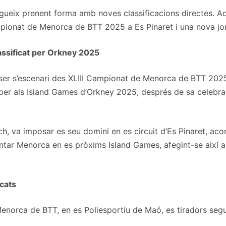
ueix prenent forma amb noves classificacions directes. Aq
pionat de Menorca de BTT 2025 a Es Pinaret i una nova jor
ssificat per Orkney 2025
a ser s’escenari des XLIII Campionat de Menorca de BTT 202
a per als Island Games d’Orkney 2025, després de sa celebr
, va imposar es seu domini en es circuit d’Es Pinaret, ac
esentar Menorca en es pròxims Island Games, afegint-se així
icats
enorca de BTT, en es Poliesportiu de Maó, es tiradors segu