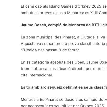
El camí cap als Island Games d’Orkney 2025 seg
amb dues proves claus a Menorca: es XLIII Cam
Jaume Bosch, campió de Menorca de BTT i cla
La zona municipal des Pinaret, a Ciutadella, v
Aquesta va ser sa tercera prova classificatòri
S’Ubaida des passat 9 de febrer.
En sa categoria absoluta des Open, Jaume Bosch
triomf, obté sa classificació directa per repr
cita internacional.
Es tir amb arc segueix definint es seus classif
Mentres a Es Pinaret se decidia es campió de M
per aconseguir es seu bitllet per Orkney 2025.