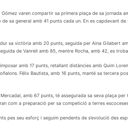
o Gómez varen compartir sa primera plaça de sa jornada am
ió de sa general amb 41 punts cada un. En es capdavant de 
ndur sa victòria amb 20 punts, seguida per Aina Gilabert a
 seguida de Vanrell amb 85, mentre Rocha, amb 42, es troba
imposar amb 17 punts, retallant distàncies amb Quim Loren
ñalons. Félix Bautista, amb 16 punts, manté sa tercera posi
 Mercadal, amb 67 punts, té assegurada sa seva plaça per
ran com a preparació per sa competició a terres escoceses
nts pes seu esforç i seguim pendents de s’evolució des esp