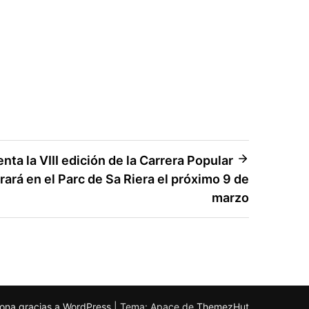
enta la VIII edición de la Carrera Popular
ará en el Parc de Sa Riera el próximo 9 de
marzo
ona gracias a WordPress
|
Tema: Apace de
ThemezHut