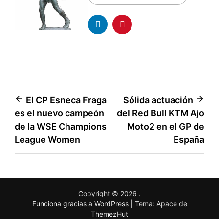
El CP Esneca Fraga
Sólida actuación
es el nuevo campeón
del Red Bull KTM Ajo
de la WSE Champions
Moto2 en el GP de
League Women
España
Copyright © 2026
.
Funciona gracias a WordPress
|
Tema: Apace de
ThemezHut