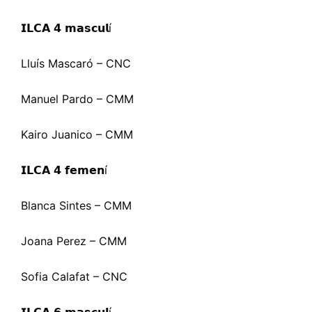
𝗜𝗟𝗖𝗔 𝟰 𝗺𝗮𝘀𝗰𝘂𝗹
í
Lluís Mascaró – CNC
Manuel Pardo – CMM
Kairo Juanico – CMM
𝗜𝗟𝗖𝗔 𝟰 𝗳𝗲𝗺𝗲𝗻
í
Blanca Sintes – CMM
Joana Perez – CMM
Sofia Calafat – CNC
𝗜𝗟𝗖𝗔 𝟲 𝗺𝗮𝘀𝗰𝘂𝗹
í