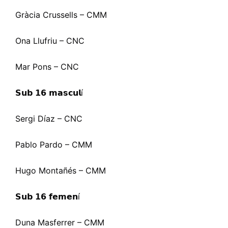
Gràcia Crussells – CMM
Ona Llufriu – CNC
Mar Pons – CNC
𝗦𝘂𝗯 𝟭𝟲 𝗺𝗮𝘀𝗰𝘂𝗹
í
Sergi Díaz – CNC
Pablo Pardo – CMM
Hugo Montañés – CMM
𝗦𝘂𝗯 𝟭𝟲 𝗳𝗲𝗺𝗲𝗻
í
Duna Masferrer – CMM