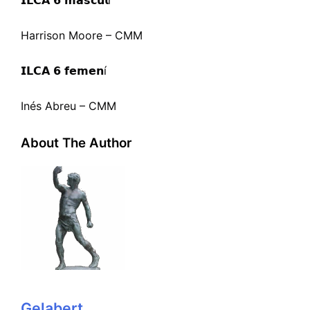
Harrison Moore – CMM
𝗜𝗟𝗖𝗔 𝟲 𝗳𝗲𝗺𝗲𝗻
í
Inés Abreu – CMM
About The Author
Gelabert