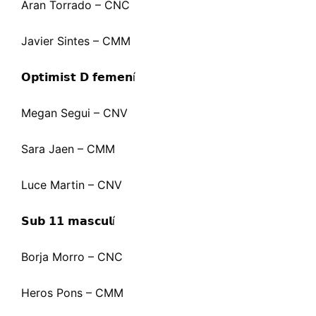
Aran Torrado – CNC
Javier Sintes – CMM
𝗢𝗽𝘁𝗶𝗺𝗶𝘀𝘁 𝗗 𝗳𝗲𝗺𝗲𝗻
í
Megan Segui – CNV
Sara Jaen – CMM
Luce Martin – CNV
𝗦𝘂𝗯 𝟭𝟭 𝗺𝗮𝘀𝗰𝘂𝗹
í
Borja Morro – CNC
Heros Pons – CMM