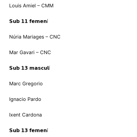
Louis Amiel – CMM
𝗦𝘂𝗯 𝟭𝟭 𝗳𝗲𝗺𝗲𝗻
í
Núria Mariages – CNC
Mar Gavari – CNC
𝗦𝘂𝗯 𝟭𝟯 𝗺𝗮𝘀𝗰𝘂𝗹
í
Marc Gregorio
Ignacio Pardo
Ixent Cardona
𝗦𝘂𝗯 𝟭𝟯 𝗳𝗲𝗺𝗲𝗻
í