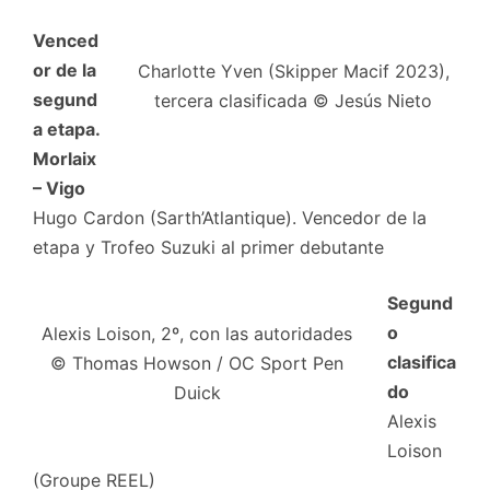
Venced
or de la
Charlotte Yven (Skipper Macif 2023),
segund
tercera clasificada © Jesús Nieto
a etapa.
Morlaix
– Vigo
Hugo Cardon (Sarth’Atlantique). Vencedor de la
etapa y Trofeo Suzuki al primer debutante
Segund
o
Alexis Loison, 2º, con las autoridades
clasifica
© Thomas Howson / OC Sport Pen
do
Duick
Alexis
Loison
(Groupe REEL)