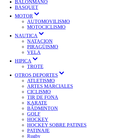
BALONMANO
BASQUET
Mostrar
MOTOR
el
AUTOMOVILISMO
submenú
MOTOCICLISMO
Mostrar
NAUTICA
el
NATACION
submenú
PIRAGÜISMO
VELA
Mostrar
HIPICA
el
TROTE
submenú
Mostrar
OTROS DEPORTES
el
ATLETISMO
submenú
ARTES MARCIALES
CICLISMO
TIR DE FONA
KARATE
BÁDMINTON
GOLF
HOCKEY
HOCKEY SOBRE PATINES
PATINAJE
Rugby