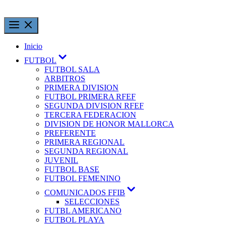
Saltar
al
contenido
Inicio
Mostrar
FUTBOL
el
FUTBOL SALA
submenú
ARBITROS
PRIMERA DIVISION
FUTBOL PRIMERA RFEF
SEGUNDA DIVISION RFEF
TERCERA FEDERACION
DIVISION DE HONOR MALLORCA
PREFERENTE
PRIMERA REGIONAL
SEGUNDA REGIONAL
JUVENIL
FUTBOL BASE
FUTBOL FEMENINO
Mostrar
COMUNICADOS FFIB
el
SELECCIONES
submenú
FUTBL AMERICANO
FUTBOL PLAYA