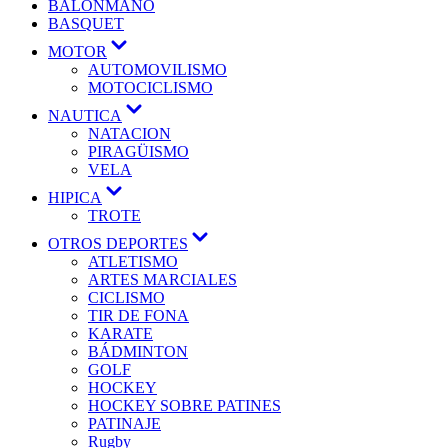
BALONMANO
BASQUET
MOTOR
AUTOMOVILISMO
MOTOCICLISMO
NAUTICA
NATACION
PIRAGÜISMO
VELA
HIPICA
TROTE
OTROS DEPORTES
ATLETISMO
ARTES MARCIALES
CICLISMO
TIR DE FONA
KARATE
BÁDMINTON
GOLF
HOCKEY
HOCKEY SOBRE PATINES
PATINAJE
Rugby