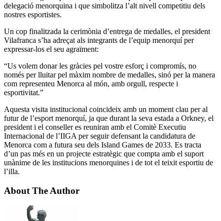
delegació menorquina i que simbolitza l’alt nivell competitiu dels
nostres esportistes.
Un cop finalitzada la cerimònia d’entrega de medalles, el president
Vilafranca s’ha adreçat als integrants de l’equip menorquí per
expressar-los el seu agraïment:
“Us volem donar les gràcies pel vostre esforç i compromís, no
només per lluitar pel màxim nombre de medalles, sinó per la manera
com representeu Menorca al món, amb orgull, respecte i
esportivitat.”
Aquesta visita institucional coincideix amb un moment clau per al
futur de l’esport menorquí, ja que durant la seva estada a Orkney, el
president i el conseller es reuniran amb el Comitè Executiu
Internacional de l’IIGA per seguir defensant la candidatura de
Menorca com a futura seu dels Island Games de 2033. Es tracta
d’un pas més en un projecte estratègic que compta amb el suport
unànime de les institucions menorquines i de tot el teixit esportiu de
l’illa.
About The Author