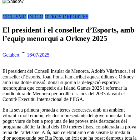
CICLISMO
INICIO
OTROS DEPORTES
El president i el conseller d’Esports, amb
l’equip menorquí a Orkney 2025
Gelabert
16/07/2025
El president del Consell Insular de Menorca, Adolfo Vilafranca, i el
conseller d’Esports, Joan Pons, han arribat aquest dilluns a Orkney
amb una doble missió: donar suport a la delegació esportiva
menorquina que competeix als Island Games 2025 i refermar la
candidatura de Menorca per acollir els Jocs del 2033 davant el
Comitè Executiu Internacional de l’IIGA.
En la seva primera jornada a terres escoceses, amb un ambient
vibrant i molt emotiu, els dos representants del govern insular han
pogut viure de ben a prop una de les proves més destacades del
programa atlètic: la final dels 100 metres llisos, considerada la prova
reina de l’atletisme. Allà, han celebrat amb entusiasme la medalla
d’or aconseguida per Bia Pons, un èxit que ha posat dempeus tota la