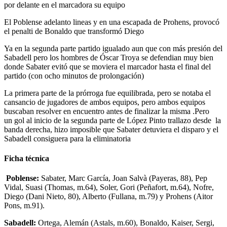
por delante en el marcadora su equipo
El Poblense adelanto lineas y en una escapada de Prohens, provocó
el
penalti de Bonaldo que transformó Diego
Ya en la segunda parte partido igualado aun que con más presión del
Sabadell pero los hombres de Óscar Troya se defendian muy bien
donde Sabater evitó que se moviera el marcador hasta el final del
partido (con ocho minutos de prolongación)
La
primera parte de la prórroga fue equilibrada, pero se notaba el
cansancio de jugadores de ambos equipos, pero ambos equipos
buscaban resolver en encuentro antes de finalizar la misma .Pero
un gol al inicio de la segunda parte de López Pinto trallazo desde la
banda derecha, hizo imposible que Sabater detuviera el disparo y el
Sabadell consiguera para la eliminatoria
Ficha técnica
Poblense:
Sabater, Marc García, Joan Salvà (Payeras, 88), Pep
Vidal, Suasi (Thomas, m.64), Soler, Gori (Peñafort, m.64), Nofre,
Diego (Dani Nieto, 80), Alberto (Fullana, m.79) y Prohens (Aitor
Pons, m.91).
Sabadell:
Ortega, Alemán (Astals, m.60), Bonaldo, Kaiser, Sergi,