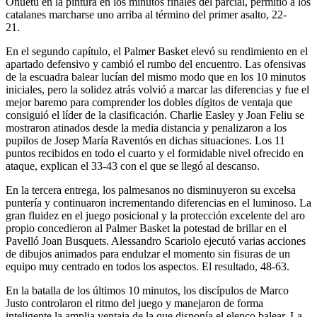
Onuetu en la pintura en los minutos finales del parcial, permitió a los
catalanes marcharse uno arriba al término del primer asalto, 22-
21.
En el segundo capítulo, el Palmer Basket elevó su rendimiento en el
apartado defensivo y cambió el rumbo del encuentro. Las ofensivas
de la escuadra balear lucían del mismo modo que en los 10 minutos
iniciales, pero la solidez atrás volvió a marcar las diferencias y fue el
mejor baremo para comprender los dobles dígitos de ventaja que
consiguió el líder de la clasificación. Charlie Easley y Joan Feliu se
mostraron atinados desde la media distancia y penalizaron a los
pupilos de Josep María Raventós en dichas situaciones. Los 11
puntos recibidos en todo el cuarto y el formidable nivel ofrecido en
ataque, explican el 33-43 con el que se llegó al descanso.
En la tercera entrega, los palmesanos no disminuyeron su excelsa
puntería y continuaron incrementando diferencias en el luminoso. La
gran fluidez en el juego posicional y la protección excelente del aro
propio concedieron al Palmer Basket la potestad de brillar en el
Pavelló Joan Busquets. Alessandro Scariolo ejecutó varias acciones
de dibujos animados para endulzar el momento sin fisuras de un
equipo muy centrado en todos los aspectos. El resultado, 48-63.
En la batalla de los últimos 10 minutos, los discípulos de Marco
Justo controlaron el ritmo del juego y manejaron de forma
inteligente la amplia ventaja de la que disponía el elenco balear. La