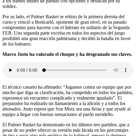
a los tramos finales de partido con opciones y destacan por su
solidez.
Por su lado, el Palmer Basket se rehizo de la primera derrota del
curso y venció a Benicarló, oponente de gran nivel, en su pasado
compromiso para hacerse con el liderato en solitario de la Segunda
FEB. Una segunda parte excelsa en todos los aspectos del juego
posibilitó una gran reacción palmesana y decidió la batalla en favor
de los baleares.
Marco Justo ha valorado el choque y ha desgranado sus claves.
El técnico canario ha afirmado: “Jugamos contra un equipo que por
mucho que diga su clasificación, ha competido en todos los partidos,
esperamos un encuentro complicado y realmente igualado”. El
preparador ha realizado un llamamiento a la afición y a todos los
abonados. Justo espera que Son Moix sea una fiesta y que ayude al
equipo a llegar con buenas sensaciones al parón navideño.
El Palmer Basket ha demostrado en los últimos tres partidos, que a
pesar de no poder ofrecer su versión más lúcida en los porcentajes
de tiro y estar algo más errático de lo habitual, atesora la destreza