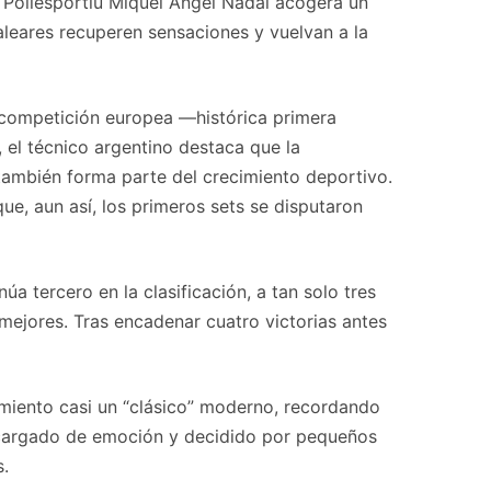
 el Poliesportiu Miquel Àngel Nadal acogerá un
leares recuperen sensaciones y vuelvan a la
n competición europea —histórica primera
 el técnico argentino destaca que la
 también forma parte del crecimiento deportivo.
e, aun así, los primeros sets se disputaron
a tercero en la clasificación, a tan solo tres
 mejores. Tras encadenar cuatro victorias antes
tamiento casi un “clásico” moderno, recordando
do cargado de emoción y decidido por pequeños
s.