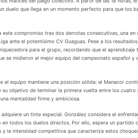
r los matices del juego colectivo. A partir de las 18 horas,
un duelo que llega en un momento perfecto para que los ba
nta este compromiso tras dos derrotas consecutivas, una e
Liga ante el potentísimo CV Guaguas. Pese a los resultados,
enriquecedora para el grupo, recordando que el aprendizaje
ue se midieron al mejor equipo del campeonato español y qu
 el equipo mantiene una posición sólida: el Manacor continú
 su objetivo de terminar la primera vuelta entre los cuatro
a una mentalidad firme y ambiciosa.
B adquiere un tinte especial. González considera el enfren
o en todos los duelos directos. Por ello, espera un parti
s y la intensidad competitiva que caracteriza estos choque