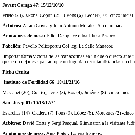
Jovent Coinga 47: 15/12/10/10
Prieto (23), J.Pons, Coplin (2), JJ Pons (6), Lecher (10) -cinco inici
Árbitros:
Airam Govea y Juan Antonio Morales. Sin eliminadas.
Anotadores de mesa:
Elliot Delaplace e Ina Lluisa Pizarro.
Pabellón:
Pavelló Poliesportiu Col·legi La Salle Manacor.
Importantísima victoria de las manacorinas en un duelo directo ante 
quisieron dejar escapar, aunque no lograrían recortar distancias en el t
Ficha técnica:
Instituto de Fertilidad 66: 18/11/21/16
Massanet (20), Coll (6), Jerez (3), Ros (4), Jiménez (8) -cinco inicial
Sant Josep 61: 10/18/12/21
Estarellas (14), Cladera (7), Pons (9), López (6), Moragues (2) -cinco i
Árbitros:
David Costa y Sergi Pasqual. Eliminaron a la visitante Judit
Anotadores de mesa:
Aina Prats y Lorena Inarejos.