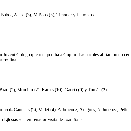
al- Babot, Ainsa (3), M.Pons (3), Timoner y Llambias.
un Jovent Coinga que recuperaba a Coplin. Las locales abrían brecha en 
ramo final.
- Brad (5), Morcillo (2), Ramis (10), García (6) y Tomás (2).
nicial- Cañellas (5), Mulet (4), A.Jiménez, Artigues, N.Jiménez, Pellejer
h Iglesias y al entrenador visitante Joan Sans.