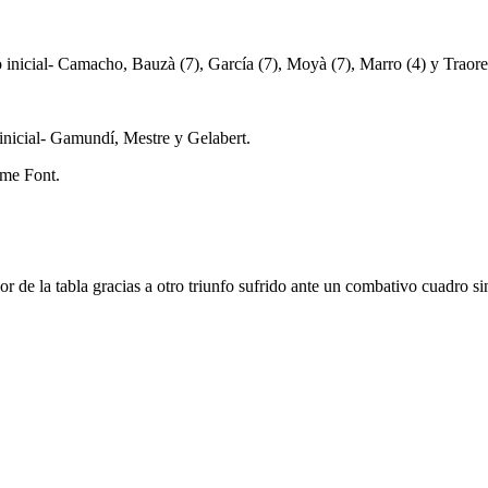
o inicial- Camacho, Bauzà (7), García (7), Moyà (7), Marro (4) y Traore
 inicial- Gamundí, Mestre y Gelabert.
rme Font.
 de la tabla gracias a otro triunfo sufrido ante un combativo cuadro si