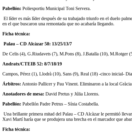
Pabellón:
Poliesportiu Municipal Toni Servera.
El líder es más líder después de su trabajado triunfo en el duelo pal
en el que buscaron una remontada que no acabaría llegando.
Ficha técnica:
Palau – CD Alcàzar 58: 13/25/13/7
De Celis (4), G.Riudavets (7), M.Pons (8), J.Batalla (10), M.Rotger (5
Andratx/CTEIB 52: 8/7/18/19
Campos, Pérez (1), Llodrà (10), Sans (9), Real (18) -cinco inicial- D
Árbitros:
Antonio Pallicer y Pau Vinent. Eliminaron a la local Gràcia 
Anotadores de mesa:
David Pretus y Júlia Llorens.
Pabellón:
Pabellón Padre Petrus – Sínia Costabella.
Una brillante primera mitad del Palau – CD Alcàzar le permitió llevarse
Xavi Martí haría que se produjera una brecha en el marcador que abaría
Ficha técnica: