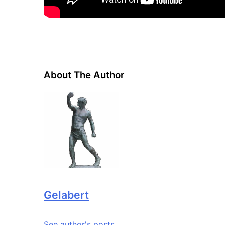
About The Author
Gelabert
See author's posts