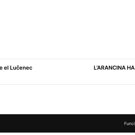
e el Lučenec
L’ARANCINA H
Funci