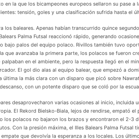
o en la que los bicampeones europeos sellaron su pase a l
entes: tensión, goles y una clasificación sufrida hasta el ú
a los baleares. Apenas habían transcurrido quince segundo
 Balears Palma Futsal reaccionó rápido, generando ocasione
 bajo palos del equipo polaco. Rivillos también tuvo oportu
da que avanzaba la primera parte, los polacos se fueron c
se palpaban en el ambiente, pero la respuesta llegó en el m
cador. El gol dio alas al equipo balear, que empezó a dom
a última la más clara con un disparo que picó sobre Nawrat 
descanso, con un potente disparo que se coló por la escuadr
res desaprovecharon varias ocasiones al inicio, incluida u
opia. El Rekord Bielsko-Biala, lejos de rendirse, empató el 
ro los polacos no bajaron los brazos y encontraron el 2-3 
nutos. Con la presión máxima, el Illes Balears Palma Futsal 
el empate que devolvía la esperanza a los locales. Los últim