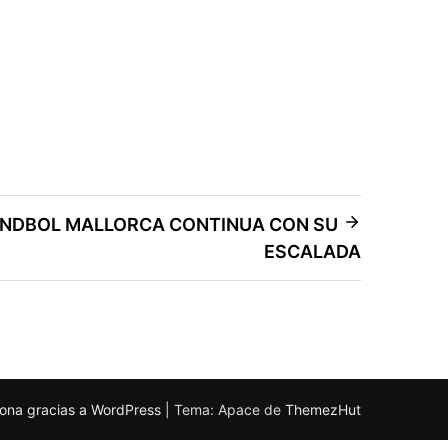
ANDBOL MALLORCA CONTINUA CON SU
ESCALADA
ona gracias a WordPress
|
Tema: Apace de
ThemezHut