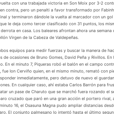
a vuelta con una trabajada victoria en Son Moix por 3-2 con
en contra, pero un penalti a favor transformado por Fabinh
final y terminaron dándole la vuelta al marcador con un gol e
 que le deja como tercer clasificado con 31 puntos, los mi
derrota en casa. Los baleares afrontan ahora una semana d
ellón Virgen de la Cabeza de Valdepeñas.
mbos equipos para medir fuerzas y buscar la manera de hace
vés de ocasiones de Bruno Gomes, David Peña y Rivillos. En l
. En el minuto 7, Piqueras robó el balón en el campo contra
, fue Ion Cerviño quien, en el mismo minuto, remató con pi
ponder inmediatamente, pero detuvo de nuevo el guardameta
ones. En cualquier caso, ahí estaba Carlos Barrón para fru
matar un pase de Charuto que se marchó fuera rozando el s
paro cruzado que paró en una gran acción el portero rival, a
 minuto 16, el Osasuna Magna pudo ampliar distancias desde
sparo. El conjunto palmesano lo intentó hasta el último seg