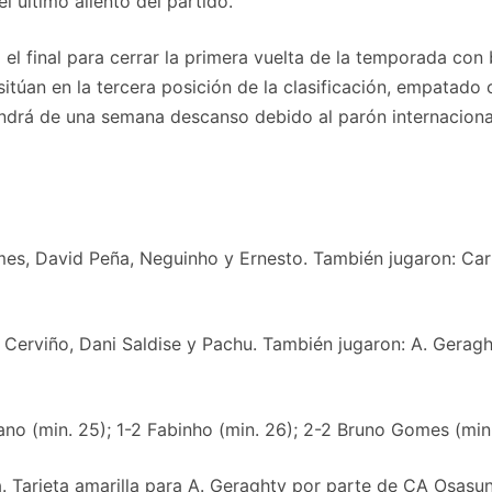
l último aliento del partido.
a el final para cerrar la primera vuelta de la temporada co
sitúan en la tercera posición de la clasificación, empatado
ndrá de una semana descanso debido al parón internacional
s, David Peña, Neguinho y Ernesto. También jugaron: Carlos 
 Cerviño, Dani Saldise y Pachu. También jugaron: A. Geraght
ano (min. 25); 1-2 Fabinho (min. 26); 2-2 Bruno Gomes (min.
Tarjeta amarilla para A. Geraghty por parte de CA Osasun