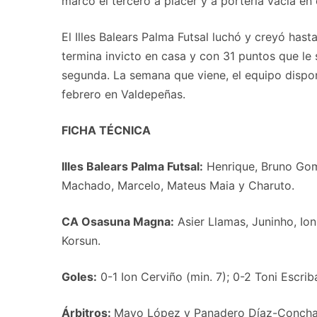
marcó el tercero a placer y a portería vacía en e
El Illes Balears Palma Futsal luchó y creyó hast
termina invicto en casa y con 31 puntos que le 
segunda. La semana que viene, el equipo dispo
febrero en Valdepeñas.
FICHA TÉCNICA
Illes Balears Palma Futsal:
Henrique, Bruno Gome
Machado, Marcelo, Mateus Maia y Charuto.
CA Osasuna Magna:
Asier Llamas, Juninho, Ion
Korsun.
Goles:
0-1 Ion Cerviño (min. 7); 0-2 Toni Escrib
Árbitros:
Mayo López y Panadero Díaz-Concha. 