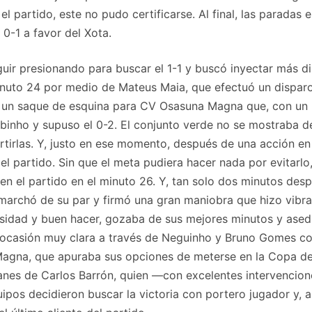
l partido, este no pudo certificarse. Al final, las paradas
0-1 a favor del Xota.
eguir presionando para buscar el 1-1 y buscó inyectar más 
minuto 24 por medio de Mateus Maia, que efectuó un dispa
vió un saque de esquina para CV Osasuna Magna que, con un
Fabinho y supuso el 0-2. El conjunto verde no se mostraba d
tirlas. Y, justo en ese momento, después de una acción en 
el partido. Sin que el meta pudiera hacer nada por evitarlo
 en el partido en el minuto 26. Y, tan solo dos minutos de
archó de su par y firmó una gran maniobra que hizo vibrar 
nsidad y buen hacer, gozaba de sus mejores minutos y ased
ocasión muy clara a través de Neguinho y Bruno Gomes con
a Magna, que apuraba sus opciones de meterse en la Copa d
planes de Carlos Barrón, quien —con excelentes intervenci
uipos decidieron buscar la victoria con portero jugador y, 