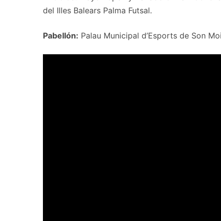
del Illes Balears Palma Futsal.
Pabellón:
Palau Municipal d’Esports de Son Moix