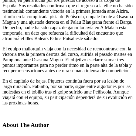
puntos, en plena lucha por los puestos de acceso a la Copa de
España. Sus resultados confirman que el regreso a la élite no ha sido
testimonial: contundente victoria en la primera jornada ante Alzira,
triunfo en la complicada pista de Peñíscola, empate frente a Osasuna
Magna y una ajustada derrota en el Palau Blaugrana frente al Barça.
De hecho, nadie ha sido capaz de ganar todavía en A Malata esta
temporada, un dato que refuerza la dificultad del encuentro que
afrontará el Illes Balears Palma Futsal este sábado.
El equipo mallorquín viaja con la necesidad de reencontrarse con la
victoria tras la primera derrota del curso, sufrida el pasado martes en
Pamplona ante Osasuna Magna. El objetivo es claro: sumar tres
puntos importantes para no perder ritmo en la parte alta de la tabla y
recuperar sensaciones antes de otra semana intensa de competición.
En el capítulo de bajas, Piqueras continúa fuera por su lesión de
larga duración. Fabinho, por su parte, sigue entre algodones por las
molestias en el tobillo tras el golpe sufrido ante Peñíscola. Aunque
viajará con el equipo, su participación dependerá de su evolución en
las próximas horas.
About The Author