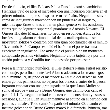
Desde el inicio, el Illes Balears Palma Futsal mostró su ambición.
Henrique trató de abrir el marcador con una incursión ofensiva en el
primer minuto, aunque su disparo se marchó alto. Neguinho estuvo
cerca de inaugurar el marcador con un punterazo al larguero,
mientras que Ernesto, tras entrar en pista, generó varias ocasiones
claras que no lograron superar al guardameta Antonio Navarro. El
Quesos Hidalgo Manzanares no tardó en responder. Aunque los
locales no igualaron el ritmo inicial de los mallorquines, sí se
mostraron sólidos y contaron con una gran oportunidad en el minuto
15, cuando Raúl Campos estrelló el balón en el poste tras una
excelente triangulación. Ese aviso fue el preludio de un momento
complicado para los visitantes: Neguinho vio la tarjeta roja por una
acción polémica y Gordillo fue amonestado por protestar.
Pese a la inferioridad numérica, el Illes Balears Palma Futsal resistió
con coraje, pero finalmente Javi Alonso adelantó a los manchegos
en el minuto 19, dejando el marcador 1-0 al filo del descanso. Sin
embargo, los palmesanos no bajaron los brazos y, antes de la pausa,
lograron empatar con una gran jugada en la que Luan Muller se
sumó al ataque y asistió a Bruno Gomes, que definió con calidad
para el 1-1. La segunda mitad comenzó con menos ritmo y escasas
ocasiones, aunque Luan Muller mantuvo al equipo en el partido con
paradas cruciales. Todo cambió a partir del minuto 30, cuando el
instinto goleador de Bruno Gomes marcó la diferencia. Primero, tras