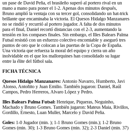
un pase de David Peña, el brasileño superó al portero rival en un
mano a mano para poner el 1-2. Apenas dos minutos después,
Bruno amplió la ventaja con su tercer gol, consolidando un hat-trick
brillante que encaminaba la victoria. El Quesos Hidalgo Manzanares
no se rindió y recurrió al portero jugador. A falta de dos minutos
para el final, Daniel recortó distancias con el 2-3, aumentando la
tensión en los compases finales. Sin embargo, el Illes Balears Palma
Futsal resistió con un esfuerzo colectivo encomiable y aseguró tres
puntos de oro que le colocan a las puertas de la Copa de España.
Una victoria que refuerza la moral del equipo y cierra un año
inolvidable en el que los mallorquines han consolidado su lugar
entre la élite del fútbol sala.
FICHA TÉCNICA
Quesos Hidalgo Manzanares:
Antonio Navarro, Humberto, Javi
Alonso, Antoñito y Juan Emilio. También jugaron: Daniel, Raúl
Campos, Pedro Herreros, Alvaro López y Pedro.
Illes Balears Palma Futsal:
Henrique, Piqueras, Neguinho,
Machado y Bruno Gomes. También jugaron: Mateus Maia, Rivillos,
Gordillo, Ernesto, Luan Muller, Marcelo y David Peña.
Goles:
1-0 Jugador (min. ); 1-1 Bruno Gomes (min.); 1-2 Bruno
Gomes (min. 30); 1-3 Bruno Gomes (min. 32); 2-3 Daniel (min. 37)