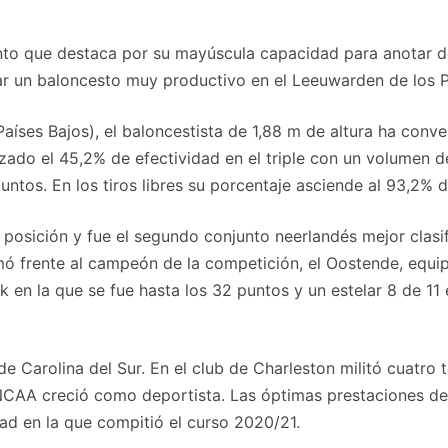
alento que destaca por su mayúscula capacidad para anotar d
etar un baloncesto muy productivo en el Leeuwarden de los P
íses Bajos), el baloncestista de 1,88 m de altura ha conv
zado el 45,2% de efectividad en el triple con un volumen d
tos. En los tiros libres su porcentaje asciende al 93,2% d
posición y fue el segundo conjunto neerlandés mejor clasif
mó frente al campeón de la competición, el Oostende, equi
jk en la que se fue hasta los 32 puntos y un estelar 8 de 11
 de Carolina del Sur. En el club de Charleston militó cuatr
la NCAA creció como deportista. Las óptimas prestaciones d
dad en la que compitió el curso 2020/21.