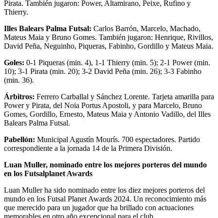
Pirata. También jugaron: Power, Altamirano, Peixe, Rufino y
Thierry.
Illes Balears Palma Futsal:
Carlos Barrón, Marcelo, Machado,
Mateus Maia y Bruno Gomes. También jugaron: Henrique, Rivillos,
David Peña, Neguinho, Piqueras, Fabinho, Gordillo y Mateus Maia.
Goles:
0-1 Piqueras (min. 4), 1-1 Thierry (min. 5); 2-1 Power (min.
10); 3-1 Pirata (min. 20); 3-2 David Peña (min. 26); 3-3 Fabinho
(min. 36).
Árbitros:
Ferrero Carballal y Sánchez Lorente. Tarjeta amarilla para
Power y Pirata, del Noia Portus Apostoli, y para Marcelo, Bruno
Gomes, Gordillo, Ernesto, Mateus Maia y Antonio Vadillo, del Illes
Balears Palma Futsal.
Pabellón:
Municipal Agustín Mourís. 700 espectadores. Partido
correspondiente a la jornada 14 de la Primera División.
Luan Muller, nominado entre los mejores porteros del mundo
en los Futsalplanet Awards
Luan Muller ha sido nominado entre los diez mejores porteros del
mundo en los Futsal Planet Awards 2024. Un reconocimiento más
que merecido para un jugador que ha brillado con actuaciones
memorables en otro año excepcional para el club.