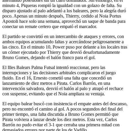
alternando posesiones sin un claro dominador. Sin embargo, en el
minuto 4, Piqueras rompió la igualdad con un golazo de falta. Su
disparo ajustado al palo adelantó a los baleares, pero la alegría duró
poco. Apenas un minuto después, Thierry, cedido al Noia Portus
Apostoli hace solo una semana, aprovechó un saque de banda para
conectar un remate certero que empató el marcador.
El partido se convirtió en un intercambio de ataques y errores, con
ambos equipos acumulando faltas y acercándose peligrosamente a
las cinco. En el minuto 10, Power puso por delante a los locales tras
un córner ejecutado por Thierry que desvió desafortunadamente
Bruno Gomes, dejando el balón franco para el gol.
El Illes Balears Palma Futsal intentó reaccionar, pero las
interrupciones y las decisiones arbitrales complicaron el juego
fluido. En el 16, Ernesto cometió una falta que concedió un
lanzamiento de diez metros a Pirata. Carlos Barrón, en una
intervención salvadora, desvió el balón al palo y atrapó el rechace
con suspense, evitando que el Noia ampliara su ventaja.
El equipo balear buscó con insistencia el empate antes del descanso,
pero no encontró el camino al gol. A pocos segundos del final del
primer tiempo, una falta discutida a Bruno Gomes permitió que
Pirata volviera a lanzar desde los diez metros. Esta vez, Carlos
Barrón no pudo evitar el 3-1 que cerraba una primera mitad con
demasiados errores por parte de los de Vadillo.