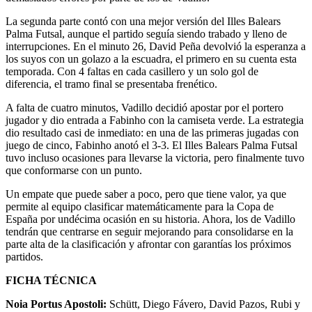
La segunda parte contó con una mejor versión del Illes Balears
Palma Futsal, aunque el partido seguía siendo trabado y lleno de
interrupciones. En el minuto 26, David Peña devolvió la esperanza a
los suyos con un golazo a la escuadra, el primero en su cuenta esta
temporada. Con 4 faltas en cada casillero y un solo gol de
diferencia, el tramo final se presentaba frenético.
A falta de cuatro minutos, Vadillo decidió apostar por el portero
jugador y dio entrada a Fabinho con la camiseta verde. La estrategia
dio resultado casi de inmediato: en una de las primeras jugadas con
juego de cinco, Fabinho anotó el 3-3. El Illes Balears Palma Futsal
tuvo incluso ocasiones para llevarse la victoria, pero finalmente tuvo
que conformarse con un punto.
Un empate que puede saber a poco, pero que tiene valor, ya que
permite al equipo clasificar matemáticamente para la Copa de
España por undécima ocasión en su historia. Ahora, los de Vadillo
tendrán que centrarse en seguir mejorando para consolidarse en la
parte alta de la clasificación y afrontar con garantías los próximos
partidos.
FICHA TÉCNICA
Noia Portus Apostoli:
Schütt, Diego Fávero, David Pazos, Rubi y