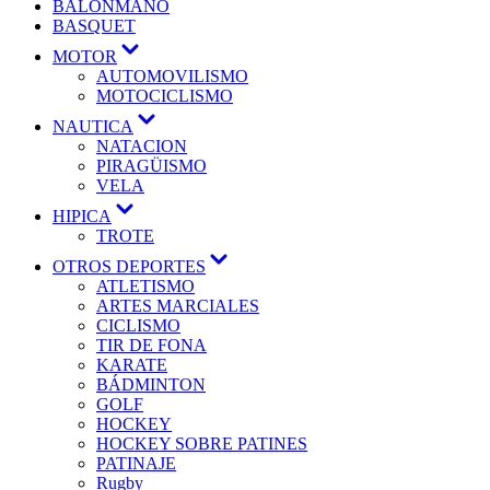
BALONMANO
BASQUET
MOTOR
AUTOMOVILISMO
MOTOCICLISMO
NAUTICA
NATACION
PIRAGÜISMO
VELA
HIPICA
TROTE
OTROS DEPORTES
ATLETISMO
ARTES MARCIALES
CICLISMO
TIR DE FONA
KARATE
BÁDMINTON
GOLF
HOCKEY
HOCKEY SOBRE PATINES
PATINAJE
Rugby