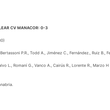
LEAR CV MANACOR: 0-3
30)
Bertassoni P.R., Todd A., Jiménez C., Fernández., Ruiz B., F
lvo L., Romaní G., Vanco A., Cairús R., Lorente R., Marzo H
nabria.