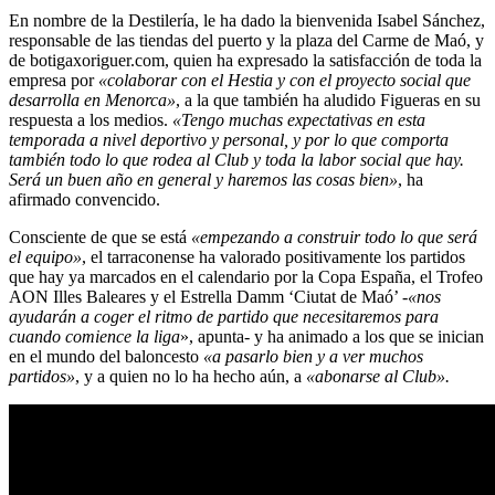
En nombre de la Destilería, le ha dado la bienvenida Isabel Sánchez,
responsable de las tiendas del puerto y la plaza del Carme de Maó, y
de botigaxoriguer.com, quien ha expresado la satisfacción de toda la
empresa por
«colaborar con el Hestia y con el proyecto social que
desarrolla en Menorca»
, a la que también ha aludido Figueras en su
respuesta a los medios.
«Tengo muchas expectativas en esta
temporada a nivel deportivo y personal, y por lo que comporta
también todo lo que rodea al Club y toda la labor social que hay.
Será un buen año en general y haremos las cosas bien»
, ha
afirmado convencido.
Consciente de que se está
«empezando a construir todo lo que será
el equipo»
, el tarraconense ha valorado positivamente los partidos
que hay ya marcados en el calendario por la Copa España, el Trofeo
AON Illes Baleares y el Estrella Damm ‘Ciutat de Maó’
-«nos
ayudarán a coger el ritmo de partido que necesitaremos para
cuando comience la liga
», apunta- y ha animado a los que se inician
en el mundo del baloncesto
«a pasarlo bien y a ver muchos
partidos»
, y a quien no lo ha hecho aún, a
«abonarse al Club».