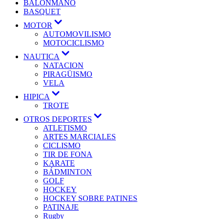
BALONMANO
BASQUET
Mostrar
MOTOR
el
AUTOMOVILISMO
submenú
MOTOCICLISMO
Mostrar
NAUTICA
el
NATACION
submenú
PIRAGÜISMO
VELA
Mostrar
HIPICA
el
TROTE
submenú
Mostrar
OTROS DEPORTES
el
ATLETISMO
submenú
ARTES MARCIALES
CICLISMO
TIR DE FONA
KARATE
BÁDMINTON
GOLF
HOCKEY
HOCKEY SOBRE PATINES
PATINAJE
Rugby