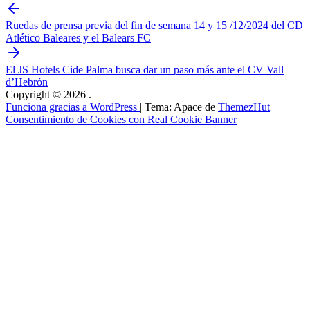
Navegación
de
Ruedas de prensa previa del fin de semana 14 y 15 /12/2024 del CD
Atlético Baleares y el Balears FC
entradas
El JS Hotels Cide Palma busca dar un paso más ante el CV Vall
d’Hebrón
Copyright © 2026
.
Funciona gracias a WordPress
|
Tema: Apace de
ThemezHut
Consentimiento de Cookies con Real Cookie Banner