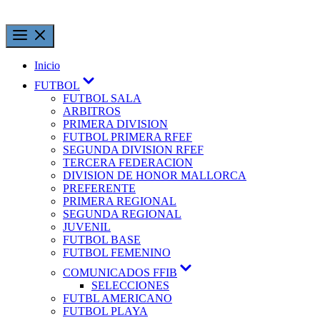
Saltar
al
contenido
Inicio
Mostrar
FUTBOL
el
FUTBOL SALA
submenú
ARBITROS
PRIMERA DIVISION
FUTBOL PRIMERA RFEF
SEGUNDA DIVISION RFEF
TERCERA FEDERACION
DIVISION DE HONOR MALLORCA
PREFERENTE
PRIMERA REGIONAL
SEGUNDA REGIONAL
JUVENIL
FUTBOL BASE
FUTBOL FEMENINO
Mostrar
COMUNICADOS FFIB
el
SELECCIONES
submenú
FUTBL AMERICANO
FUTBOL PLAYA