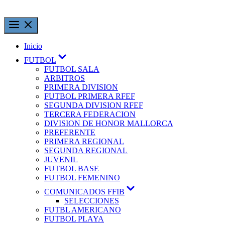
Saltar
al
contenido
Inicio
Mostrar
FUTBOL
el
FUTBOL SALA
submenú
ARBITROS
PRIMERA DIVISION
FUTBOL PRIMERA RFEF
SEGUNDA DIVISION RFEF
TERCERA FEDERACION
DIVISION DE HONOR MALLORCA
PREFERENTE
PRIMERA REGIONAL
SEGUNDA REGIONAL
JUVENIL
FUTBOL BASE
FUTBOL FEMENINO
Mostrar
COMUNICADOS FFIB
el
SELECCIONES
submenú
FUTBL AMERICANO
FUTBOL PLAYA