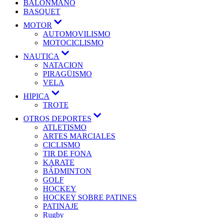
BALONMANO
BASQUET
Mostrar
MOTOR
el
AUTOMOVILISMO
submenú
MOTOCICLISMO
Mostrar
NAUTICA
el
NATACION
submenú
PIRAGÜISMO
VELA
Mostrar
HIPICA
el
TROTE
submenú
Mostrar
OTROS DEPORTES
el
ATLETISMO
submenú
ARTES MARCIALES
CICLISMO
TIR DE FONA
KARATE
BÁDMINTON
GOLF
HOCKEY
HOCKEY SOBRE PATINES
PATINAJE
Rugby