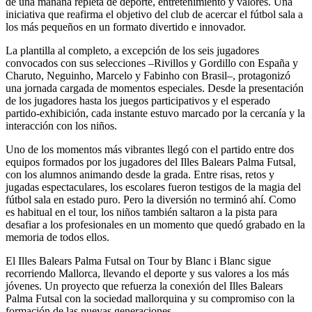
de una mañana repleta de deporte, entretenimiento y valores. Una
iniciativa que reafirma el objetivo del club de acercar el fútbol sala a
los más pequeños en un formato divertido e innovador.
La plantilla al completo, a excepción de los seis jugadores
convocados con sus selecciones –Rivillos y Gordillo con España y
Charuto, Neguinho, Marcelo y Fabinho con Brasil–, protagonizó
una jornada cargada de momentos especiales. Desde la presentación
de los jugadores hasta los juegos participativos y el esperado
partido-exhibición, cada instante estuvo marcado por la cercanía y la
interacción con los niños.
Uno de los momentos más vibrantes llegó con el partido entre dos
equipos formados por los jugadores del Illes Balears Palma Futsal,
con los alumnos animando desde la grada. Entre risas, retos y
jugadas espectaculares, los escolares fueron testigos de la magia del
fútbol sala en estado puro. Pero la diversión no terminó ahí. Como
es habitual en el tour, los niños también saltaron a la pista para
desafiar a los profesionales en un momento que quedó grabado en la
memoria de todos ellos.
El Illes Balears Palma Futsal on Tour by Blanc i Blanc sigue
recorriendo Mallorca, llevando el deporte y sus valores a los más
jóvenes. Un proyecto que refuerza la conexión del Illes Balears
Palma Futsal con la sociedad mallorquina y su compromiso con la
formación de las nuevas generaciones.