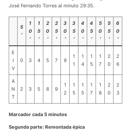
José Fernando Torres al minuto 29:35.
1
1
2
2
3
3
4
4
5
5
6
5
0
5
0
5
0
5
0
5
0
5
0
′
′
′
′
′
′
′
′
′
′
′
′
E
1
1
1
1
2
2
I
0
3
4
5
7
9
1
4
5
7
0
6
V
A
1
1
1
1
1
2
2
N
2
3
5
8
9
2
5
5
7
8
0
3
T
Marcador cada 5 minutos
Segunda parte: Remontada épica